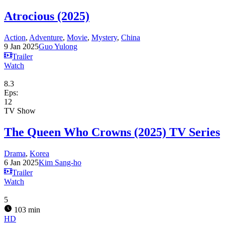
Atrocious (2025)
Action
,
Adventure
,
Movie
,
Mystery
,
China
9 Jan 2025
Guo Yulong
Trailer
Watch
8.3
Eps:
12
TV Show
The Queen Who Crowns (2025) TV Series
Drama
,
Korea
6 Jan 2025
Kim Sang-ho
Trailer
Watch
5
103 min
HD