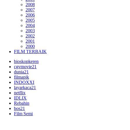
2008
2007
2006
2005
2004
2003
2002
2001
2000
FILM TERBAIK
bioskopkeren
cgvmovie21
dunia21
filmapik
INDOXXI
layarkaca21
netflix
IDLIX
Rebahin
bos21
Film Semi