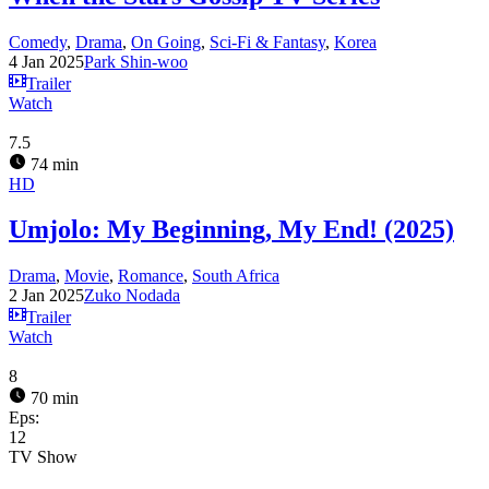
Comedy
,
Drama
,
On Going
,
Sci-Fi & Fantasy
,
Korea
4 Jan 2025
Park Shin-woo
Trailer
Watch
7.5
74 min
HD
Umjolo: My Beginning, My End! (2025)
Drama
,
Movie
,
Romance
,
South Africa
2 Jan 2025
Zuko Nodada
Trailer
Watch
8
70 min
Eps:
12
TV Show