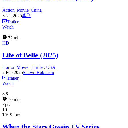
Action
,
Movie
,
China
3 Jan 2025
李飞
Trailer
Watch
72 min
HD
Life of Belle (2025)
Horror
,
Movie
,
Thriller
,
USA
2 Feb 2025
Shawn Robinson
Trailer
Watch
8.8
70 min
Eps:
16
TV Show
When the Stars Gossip TV Series