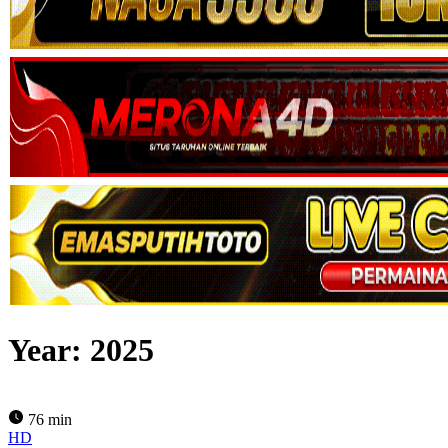
Year:
2025
76 min
HD