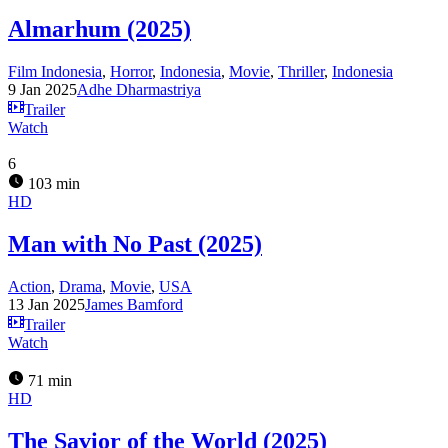
Almarhum (2025)
Film Indonesia
,
Horror
,
Indonesia
,
Movie
,
Thriller
,
Indonesia
9 Jan 2025
Adhe Dharmastriya
Trailer
Watch
6
103 min
HD
Man with No Past (2025)
Action
,
Drama
,
Movie
,
USA
13 Jan 2025
James Bamford
Trailer
Watch
71 min
HD
The Savior of the World (2025)