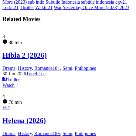
More (2023)
sub indo
Subtitle Indonesia
subtitle indonesia cgv21
Terbit21
Thriller
Waktu21
War
Yesterday Once More (2023) 2023
Related Movies
3
80 min
Hibla 2 (2026)
Drama
,
History
,
Romance18+
,
Semi
,
Philippines
30 Jun 2026
Topel Lee
Trailer
Watch
4
70 min
HD
Helena (2026)
Drama
,
History
,
Romance18+
,
Semi
,
Philippines