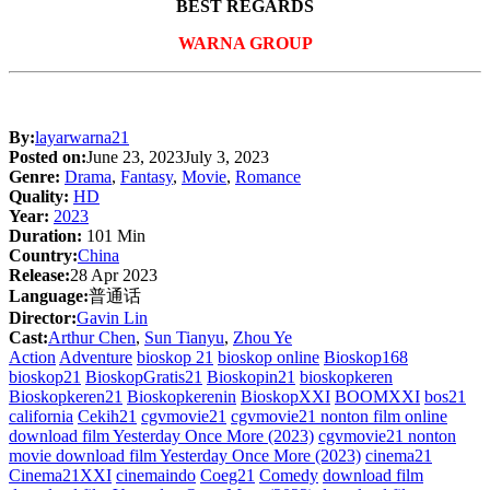
BEST REGARDS
WARNA GROUP
By:
layarwarna21
Posted on:
June 23, 2023
July 3, 2023
Genre:
Drama
,
Fantasy
,
Movie
,
Romance
Quality:
HD
Year:
2023
Duration:
101 Min
Country:
China
Release:
28 Apr 2023
Language:
普通话
Director:
Gavin Lin
Cast:
Arthur Chen
,
Sun Tianyu
,
Zhou Ye
Action
Adventure
bioskop 21
bioskop online
Bioskop168
bioskop21
BioskopGratis21
Bioskopin21
bioskopkeren
Bioskopkeren21
Bioskopkerenin
BioskopXXI
BOOMXXI
bos21
california
Cekih21
cgvmovie21
cgvmovie21 nonton film online
download film Yesterday Once More (2023)
cgvmovie21 nonton
movie download film Yesterday Once More (2023)
cinema21
Cinema21XXI
cinemaindo
Coeg21
Comedy
download film