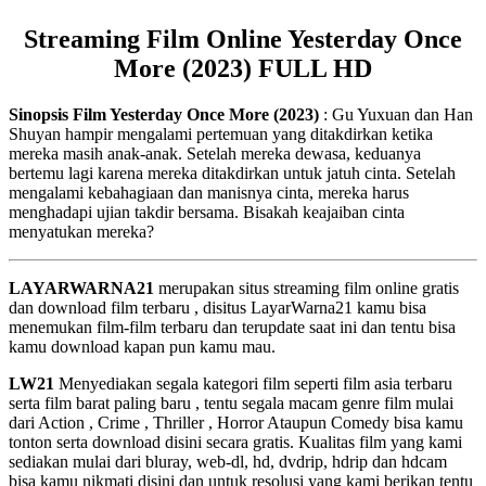
Streaming Film Online Yesterday Once
More (2023) FULL HD
Sinopsis Film Yesterday Once More (2023)
: Gu Yuxuan dan Han
Shuyan hampir mengalami pertemuan yang ditakdirkan ketika
mereka masih anak-anak. Setelah mereka dewasa, keduanya
bertemu lagi karena mereka ditakdirkan untuk jatuh cinta. Setelah
mengalami kebahagiaan dan manisnya cinta, mereka harus
menghadapi ujian takdir bersama. Bisakah keajaiban cinta
menyatukan mereka?
LAYARWARNA21
merupakan situs streaming film online gratis
dan download film terbaru , disitus LayarWarna21 kamu bisa
menemukan film-film terbaru dan terupdate saat ini dan tentu bisa
kamu download kapan pun kamu mau.
LW21
Menyediakan segala kategori film seperti film asia terbaru
serta film barat paling baru , tentu segala macam genre film mulai
dari Action , Crime , Thriller , Horror Ataupun Comedy bisa kamu
tonton serta download disini secara gratis. Kualitas film yang kami
sediakan mulai dari bluray, web-dl, hd, dvdrip, hdrip dan hdcam
bisa kamu nikmati disini dan untuk resolusi yang kami berikan tentu