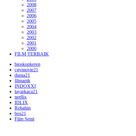
2008
2007
2006
2005
2004
2003
2002
2001
2000
FILM TERBAIK
bioskopkeren
cgvmovie21
dunia21
filmapik
INDOXXI
layarkaca21
netflix
IDLIX
Rebahin
bos21
Film Semi