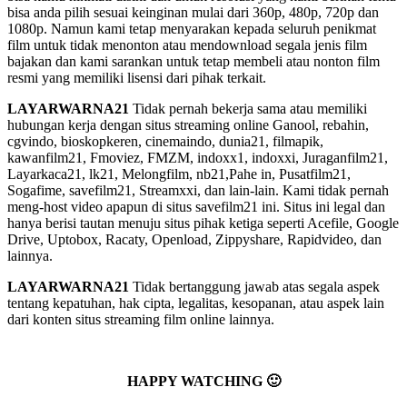
bisa anda pilih sesuai keinginan mulai dari 360p, 480p, 720p dan
1080p. Namun kami tetap menyarakan kepada seluruh penikmat
film untuk tidak menonton atau mendownload segala jenis film
bajakan dan kami sarankan untuk tetap membeli atau nonton film
resmi yang memiliki lisensi dari pihak terkait.
LAYARWARNA21
Tidak pernah bekerja sama atau memiliki
hubungan kerja dengan situs streaming online Ganool, rebahin,
cgvindo, bioskopkeren, cinemaindo, dunia21, filmapik,
kawanfilm21, Fmoviez, FMZM, indoxx1, indoxxi, Juraganfilm21,
Layarkaca21, lk21, Melongfilm, nb21,Pahe in, Pusatfilm21,
Sogafime, savefilm21, Streamxxi, dan lain-lain. Kami tidak pernah
meng-host video apapun di situs savefilm21 ini. Situs ini legal dan
hanya berisi tautan menuju situs pihak ketiga seperti Acefile, Google
Drive, Uptobox, Racaty, Openload, Zippyshare, Rapidvideo, dan
lainnya.
LAYARWARNA21
Tidak bertanggung jawab atas segala aspek
tentang kepatuhan, hak cipta, legalitas, kesopanan, atau aspek lain
dari konten situs streaming film online lainnya.
HAPPY WATCHING 🙂