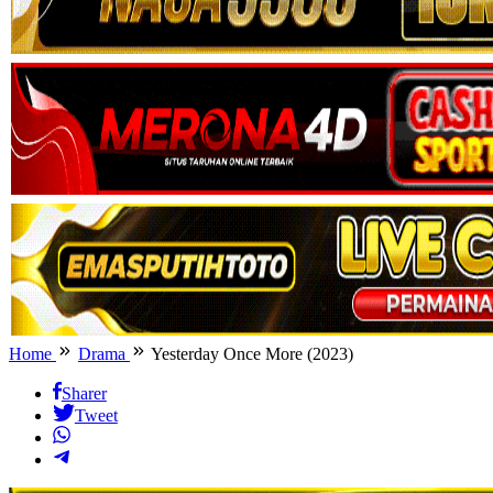
Home
Drama
Yesterday Once More (2023)
Sharer
Tweet