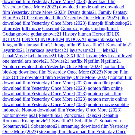
download film Yesterday Once More (2023)
download film
Yesterday Once More (2023)
download movie online download
film Yesterday Once More (2023)
Drama
dunia21
Family
Fantasy
Film Box Office download film Yesterday Once More (2023)
film
download film Yesterday Once More (2023)
filmapik
filmbioskop21
filmroster
full movie
Gosemut
Grandxxi
gratis
Gudangfilm21
Gudangmovie
gudangmovie21
History
hitman
Horror
IDLIX
IDLIX21
IDNXXI
INDOFILM
INDOXXI
juraganbioskop21
Juraganfilm
Juraganfilm21
Juraganfilm99
Kacafilm21
Kawanfilm21
layarindo21
layarkaca
layarkaca21
layarwarna21 —
lebah21
LebahMovie
Lebahmovie21
LigaXXI
lk21
los angeles
loss of loved
one
martial arts
movie21
Movies21
netflix
Ngefilm
Ngefilm21
Nonton download film Yesterday Once More (2023)
nonton film
bioskop download film Yesterday Once More (2023)
Nonton Film
Box Office download film Yesterday Once More (2023)
nonton film
download film Yesterday Once More (2023)
nonton film gratis
download film Yesterday Once More (2023)
nonton film online
download film Yesterday Once More (2023)
nonton gratis film
download film Yesterday Once More (2023)
nonton movie online
download film Yesterday Once More (2023)
nonton movie subtitle
indonesia Nonton download film Yesterday Once More (2023)
nontonmovie
ns21
Planetfilm21
Popcorn21
Rajaxxi
Rebahin
Romance
Ruangmovie21
Savefilm21
Sobatfilm21
Sobatkeren
Sobatmovie21
Sobatnonton21
streaming download film Yesterday
Once More (2023)
streaming film download film Yesterday Once