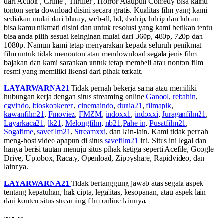
dari Action , Crime , Thriller , Horror Ataupun Comedy bisa kamu
tonton serta download disini secara gratis. Kualitas film yang kami
sediakan mulai dari bluray, web-dl, hd, dvdrip, hdrip dan hdcam
bisa kamu nikmati disini dan untuk resolusi yang kami berikan tentu
bisa anda pilih sesuai keinginan mulai dari 360p, 480p, 720p dan
1080p. Namun kami tetap menyarakan kepada seluruh penikmat
film untuk tidak menonton atau mendownload segala jenis film
bajakan dan kami sarankan untuk tetap membeli atau nonton film
resmi yang memiliki lisensi dari pihak terkait.
LAYARWARNA21
Tidak pernah bekerja sama atau memiliki
hubungan kerja dengan situs streaming online
Ganool
,
rebahin
,
cgvindo
,
bioskopkeren
,
cinemaindo
,
dunia21
,
filmapik
,
kawanfilm21
,
Fmoviez
,
FMZM
,
indoxx1
,
indoxxi
,
Juraganfilm21
,
Layarkaca21
,
lk21
,
Melongfilm
,
nb21
,
Pahe in
,
Pusatfilm21
,
Sogafime
,
savefilm21
,
Streamxxi
, dan lain-lain. Kami tidak pernah
meng-host video apapun di situs
savefilm21
ini. Situs ini legal dan
hanya berisi tautan menuju situs pihak ketiga seperti Acefile, Google
Drive, Uptobox, Racaty, Openload, Zippyshare, Rapidvideo, dan
lainnya.
LAYARWARNA21
Tidak bertanggung jawab atas segala aspek
tentang kepatuhan, hak cipta, legalitas, kesopanan, atau aspek lain
dari konten situs streaming film online lainnya.