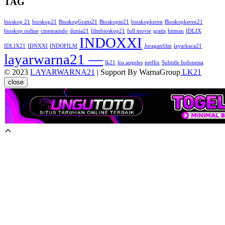
TAG
bioskop 21
bioskop21
BioskopGratis21
Bioskopin21
bioskopkeren
Bioskopkeren21
bioskop online
cinemaindo
dunia21
filmbioskop21
full movie
gratis
hitman
IDLIX
INDOXXI
IDLIX21
IDNXXI
INDOFILM
Juraganfilm
layarkaca21
layarwarna21 —
lk21
los angeles
netflix
Subtitle Indonesia
© 2023
LAYARWARNA21
| Support By WarnaGroup
LK21
close