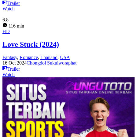
Trailer
Watch
6.8
116 min
HD
Love Stuck (2024)
Fantasy
,
Romance
,
Thailand
,
USA
16 Oct 2024
Chongdol Sukulworaphat
Trailer
Watch