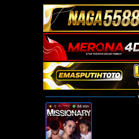
1
88 min