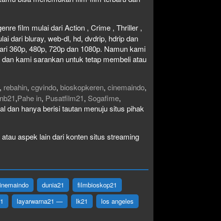
re film mulai dari Action , Crime , Thriller ,
 dari bluray, web-dl, hd, dvdrip, hdrip dan
i dari 360p, 480p, 720p dan 1080p. Namun kami
n dan kami sarankan untuk tetap membeli atau
,
rebahin
,
cgvindo
,
bioskopkeren
,
cinemaindo
,
nb21
,
Pahe in
,
Pusatfilm21
,
Sogafime
,
egal dan hanya berisi tautan menuju situs pihak
atau aspek lain dari konten situs streaming
inemaindo
dunia21
filmbioskop21
21
layarwarna21 —
lk21
los angeles