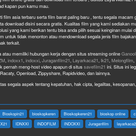
load kapan pun kamu mau.
film asia terbaru serta film barat paling baru , tentu segala macam gen
download disini secara gratis. Kualitas film yang kami sediakan mulai
olusi yang kami berikan tentu bisa anda pilih sesuai keinginan mula
lm untuk tidak menonton atau mendownload segala jenis film bajaka
ak terkait.
 atau memiliki hubungan kerja dengan situs streaming online
Ganool
ZM
,
indoxx1
,
indoxxi
,
Juraganfilm21
,
Layarkaca21
,
lk21
,
Melongfilm
,
idak pernah meng-host video apapun di situs
savefilm21
ini. Situs ini l
, Racaty, Openload, Zippyshare, Rapidvideo, dan lainnya.
as segala aspek tentang kepatuhan, hak cipta, legalitas, kesopanan, 
Bioskopin21
bioskopkeren
Bioskopkeren21
bioskop online
c
IX21
IDNXXI
INDOFILM
INDOXXI
Juraganfilm
layarkaca