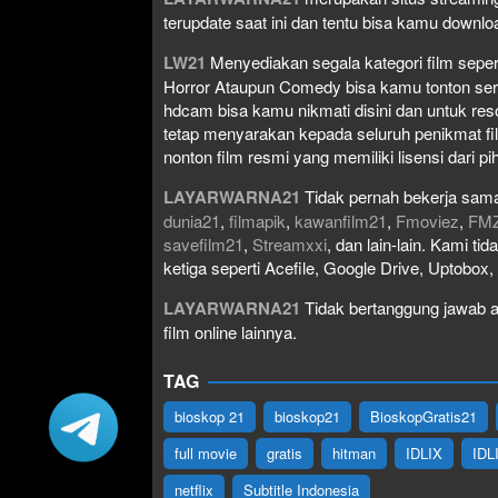
terupdate saat ini dan tentu bisa kamu down
LW21
Menyediakan segala kategori film seperti 
Horror Ataupun Comedy bisa kamu tonton serta 
hdcam bisa kamu nikmati disini dan untuk res
tetap menyarakan kepada seluruh penikmat fi
nonton film resmi yang memiliki lisensi dari pih
LAYARWARNA21
Tidak pernah bekerja sama
dunia21
,
filmapik
,
kawanfilm21
,
Fmoviez
,
FM
savefilm21
,
Streamxxi
, dan lain-lain. Kami t
ketiga seperti Acefile, Google Drive, Uptobox
LAYARWARNA21
Tidak bertanggung jawab at
film online lainnya.
TAG
bioskop 21
bioskop21
BioskopGratis21
full movie
gratis
hitman
IDLIX
IDL
netflix
Subtitle Indonesia