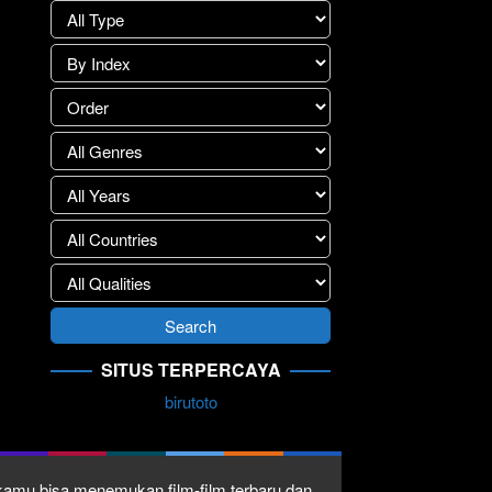
SITUS TERPERCAYA
birutoto
1 kamu bisa menemukan film-film terbaru dan