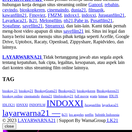
hubungan kerja dengan situs streaming online
Ganool
,
rebahin
,
cgvindo
,
bioskopkeren
,
cinemaindo
,
dunia21
,
filmapik
,
kawanfilm21
,
Fmoviez
,
FMZM
,
indoxx1
,
indoxxi
,
Juraganfilm21
,
Layarkaca21
,
lk21
,
Melongfilm
,
nb21
,
Pahe in
,
Pusatfilm21
,
Sogafime
,
savefilm21
,
Streamxxi
, dan lain-lain. Kami tidak pernah
meng-host video apapun di situs
savefilm21
ini. Situs ini legal dan
hanya berisi tautan menuju situs pihak ketiga seperti Acefile, Google
Drive, Uptobox, Racaty, Openload, Zippyshare, Rapidvideo, dan
lainnya.
LAYARWARNA21
Tidak bertanggung jawab atas segala aspek
tentang kepatuhan, hak cipta, legalitas, kesopanan, atau aspek lain
dari konten situs streaming film online lainnya.
TAG
bioskop 21
bioskop21
BioskopGratis21
Bioskopin21
bioskopkeren
Bioskopkeren21
bioskop online
cinemaindo
dunia21
filmbioskop21
full movie
gratis
hitman
IDLIX
INDOXXI
IDLIX21
IDNXXI
INDOFILM
Juraganfilm
layarkaca21
layarwarna21 —
lk21
los angeles
netflix
Subtitle Indonesia
© 2023
LAYARWARNA21
| Support By WarnaGroup
LK21
close