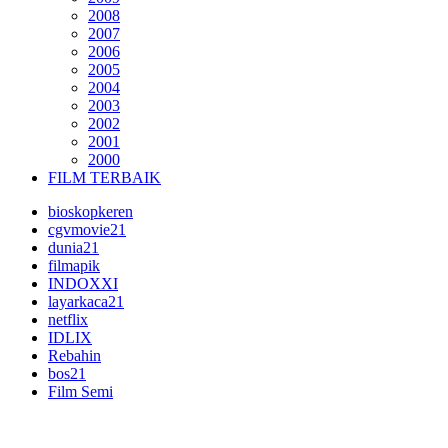
2008
2007
2006
2005
2004
2003
2002
2001
2000
FILM TERBAIK
bioskopkeren
cgvmovie21
dunia21
filmapik
INDOXXI
layarkaca21
netflix
IDLIX
Rebahin
bos21
Film Semi