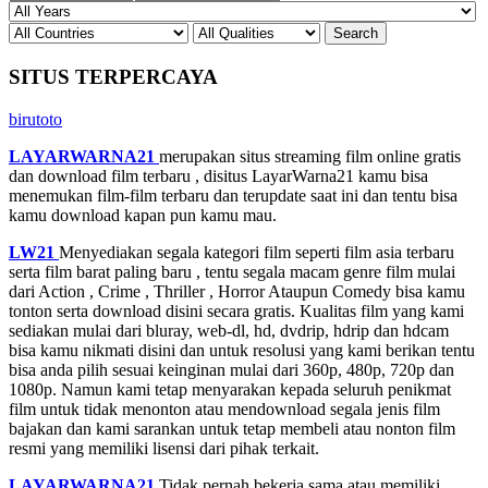
SITUS TERPERCAYA
birutoto
LAYARWARNA21
merupakan situs streaming film online gratis
dan download film terbaru , disitus LayarWarna21 kamu bisa
menemukan film-film terbaru dan terupdate saat ini dan tentu bisa
kamu download kapan pun kamu mau.
LW21
Menyediakan segala kategori film seperti film asia terbaru
serta film barat paling baru , tentu segala macam genre film mulai
dari Action , Crime , Thriller , Horror Ataupun Comedy bisa kamu
tonton serta download disini secara gratis. Kualitas film yang kami
sediakan mulai dari bluray, web-dl, hd, dvdrip, hdrip dan hdcam
bisa kamu nikmati disini dan untuk resolusi yang kami berikan tentu
bisa anda pilih sesuai keinginan mulai dari 360p, 480p, 720p dan
1080p. Namun kami tetap menyarakan kepada seluruh penikmat
film untuk tidak menonton atau mendownload segala jenis film
bajakan dan kami sarankan untuk tetap membeli atau nonton film
resmi yang memiliki lisensi dari pihak terkait.
LAYARWARNA21
Tidak pernah bekerja sama atau memiliki