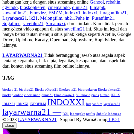
hubungan kerja dengan situs streaming online
Ganool
,
rebahin
,
cgvindo
,
bioskopkeren
,
cinemaindo
,
dunia21
,
filmapik
,
kawanfilm21
,
Fmoviez
,
FMZM
,
indoxx1
,
indoxxi
,
Juraganfilm21
,
Layarkaca21
,
lk21
,
Melongfilm
,
nb21
,
Pahe in
,
Pusatfilm21
,
Sogafime
,
savefilm21
,
Streamxxi
, dan lain-lain. Kami tidak pernah
meng-host video apapun di situs
savefilm21
ini. Situs ini legal dan
hanya berisi tautan menuju situs pihak ketiga seperti Acefile, Google
Drive, Uptobox, Racaty, Openload, Zippyshare, Rapidvideo, dan
lainnya.
LAYARWARNA21
Tidak bertanggung jawab atas segala aspek
tentang kepatuhan, hak cipta, legalitas, kesopanan, atau aspek lain
dari konten situs streaming film online lainnya.
TAG
bioskop 21
bioskop21
BioskopGratis21
Bioskopin21
bioskopkeren
Bioskopkeren21
bioskop online
cinemaindo
dunia21
filmbioskop21
full movie
gratis
hitman
IDLIX
INDOXXI
IDLIX21
IDNXXI
INDOFILM
Juraganfilm
layarkaca21
layarwarna21 —
lk21
los angeles
netflix
Subtitle Indonesia
© 2023
LAYARWARNA21
| Support By WarnaGroup
LK21
close