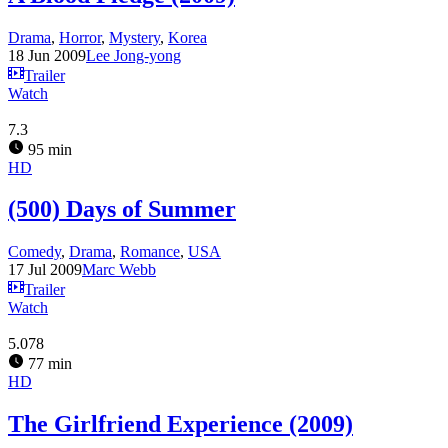
Drama
,
Horror
,
Mystery
,
Korea
18 Jun 2009
Lee Jong-yong
Trailer
Watch
7.3
95 min
HD
(500) Days of Summer
Comedy
,
Drama
,
Romance
,
USA
17 Jul 2009
Marc Webb
Trailer
Watch
5.078
77 min
HD
The Girlfriend Experience (2009)