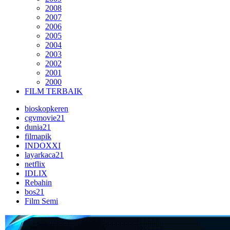
2008
2007
2006
2005
2004
2003
2002
2001
2000
FILM TERBAIK
bioskopkeren
cgvmovie21
dunia21
filmapik
INDOXXI
layarkaca21
netflix
IDLIX
Rebahin
bos21
Film Semi