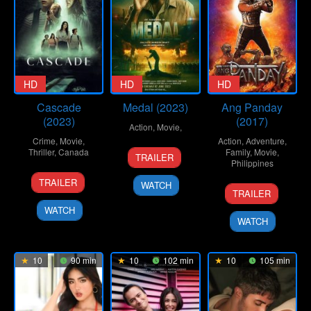
HD
HD
HD
Cascade
Medal (2023)
Ang Panday
(2023)
(2017)
Action
,
Movie
,
Crime
,
Movie
,
Action
,
Adventure
,
2
Thriller
,
Canada
Family
,
Movie
,
TRAILER
Philippines
Jun
6
Egidio
2023
TRAILER
WATCH
25
Coco
Jun
Coccimiglio
TRAILER
Dec
Martin
2023
WATCH
2017
WATCH
10
90 min
10
102 min
10
105 min