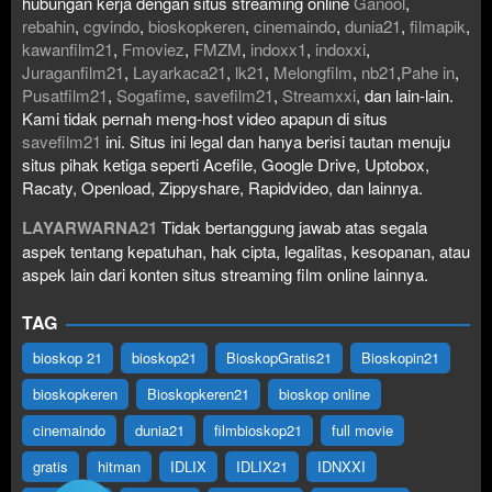
hubungan kerja dengan situs streaming online
Ganool
,
rebahin
,
cgvindo
,
bioskopkeren
,
cinemaindo
,
dunia21
,
filmapik
,
kawanfilm21
,
Fmoviez
,
FMZM
,
indoxx1
,
indoxxi
,
Juraganfilm21
,
Layarkaca21
,
lk21
,
Melongfilm
,
nb21
,
Pahe in
,
Pusatfilm21
,
Sogafime
,
savefilm21
,
Streamxxi
, dan lain-lain.
Kami tidak pernah meng-host video apapun di situs
savefilm21
ini. Situs ini legal dan hanya berisi tautan menuju
situs pihak ketiga seperti Acefile, Google Drive, Uptobox,
Racaty, Openload, Zippyshare, Rapidvideo, dan lainnya.
LAYARWARNA21
Tidak bertanggung jawab atas segala
aspek tentang kepatuhan, hak cipta, legalitas, kesopanan, atau
aspek lain dari konten situs streaming film online lainnya.
TAG
bioskop 21
bioskop21
BioskopGratis21
Bioskopin21
bioskopkeren
Bioskopkeren21
bioskop online
cinemaindo
dunia21
filmbioskop21
full movie
gratis
hitman
IDLIX
IDLIX21
IDNXXI