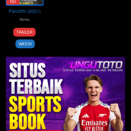
HD
Panchhi (2021)
Movie
,
29
TRAILER
Aug
2021
WATCH