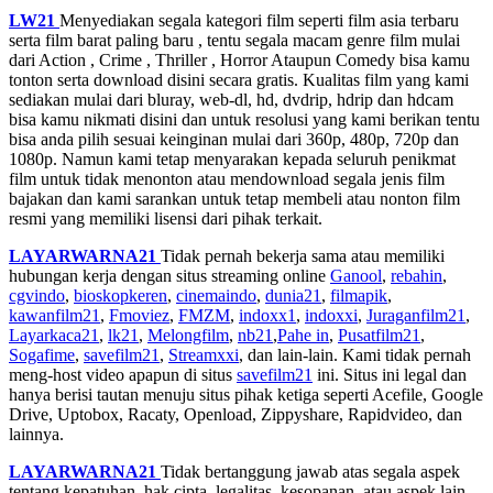
LW21
Menyediakan segala kategori film seperti film asia terbaru
serta film barat paling baru , tentu segala macam genre film mulai
dari Action , Crime , Thriller , Horror Ataupun Comedy bisa kamu
tonton serta download disini secara gratis. Kualitas film yang kami
sediakan mulai dari bluray, web-dl, hd, dvdrip, hdrip dan hdcam
bisa kamu nikmati disini dan untuk resolusi yang kami berikan tentu
bisa anda pilih sesuai keinginan mulai dari 360p, 480p, 720p dan
1080p. Namun kami tetap menyarakan kepada seluruh penikmat
film untuk tidak menonton atau mendownload segala jenis film
bajakan dan kami sarankan untuk tetap membeli atau nonton film
resmi yang memiliki lisensi dari pihak terkait.
LAYARWARNA21
Tidak pernah bekerja sama atau memiliki
hubungan kerja dengan situs streaming online
Ganool
,
rebahin
,
cgvindo
,
bioskopkeren
,
cinemaindo
,
dunia21
,
filmapik
,
kawanfilm21
,
Fmoviez
,
FMZM
,
indoxx1
,
indoxxi
,
Juraganfilm21
,
Layarkaca21
,
lk21
,
Melongfilm
,
nb21
,
Pahe in
,
Pusatfilm21
,
Sogafime
,
savefilm21
,
Streamxxi
, dan lain-lain. Kami tidak pernah
meng-host video apapun di situs
savefilm21
ini. Situs ini legal dan
hanya berisi tautan menuju situs pihak ketiga seperti Acefile, Google
Drive, Uptobox, Racaty, Openload, Zippyshare, Rapidvideo, dan
lainnya.
LAYARWARNA21
Tidak bertanggung jawab atas segala aspek
tentang kepatuhan, hak cipta, legalitas, kesopanan, atau aspek lain