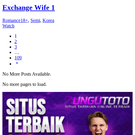
Exchange Wife 1
Romance18+
,
Semi
,
Korea
Watch
1
2
3
…
109
No More Posts Available.
No more pages to load.