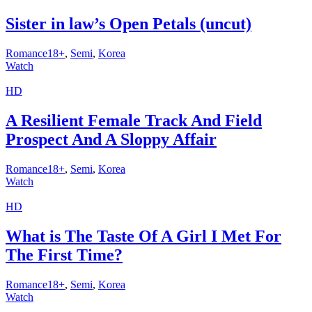
Sister in law’s Open Petals (uncut)
Romance18+
,
Semi
,
Korea
Watch
HD
A Resilient Female Track And Field
Prospect And A Sloppy Affair
Romance18+
,
Semi
,
Korea
Watch
HD
What is The Taste Of A Girl I Met For
The First Time?
Romance18+
,
Semi
,
Korea
Watch