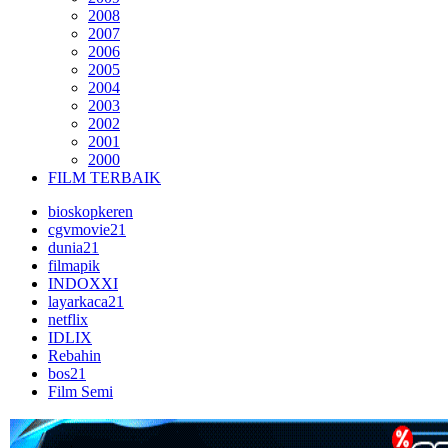
2008
2007
2006
2005
2004
2003
2002
2001
2000
FILM TERBAIK
bioskopkeren
cgvmovie21
dunia21
filmapik
INDOXXI
layarkaca21
netflix
IDLIX
Rebahin
bos21
Film Semi