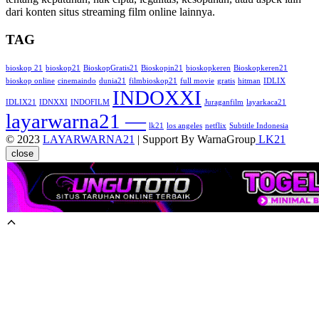
dari konten situs streaming film online lainnya.
TAG
bioskop 21
bioskop21
BioskopGratis21
Bioskopin21
bioskopkeren
Bioskopkeren21
bioskop online
cinemaindo
dunia21
filmbioskop21
full movie
gratis
hitman
IDLIX
INDOXXI
IDLIX21
IDNXXI
INDOFILM
Juraganfilm
layarkaca21
layarwarna21 —
lk21
los angeles
netflix
Subtitle Indonesia
© 2023
LAYARWARNA21
| Support By WarnaGroup
LK21
close