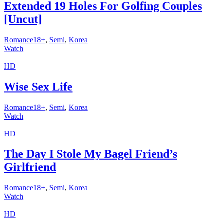
Extended 19 Holes For Golfing Couples
[Uncut]
Romance18+
,
Semi
,
Korea
Watch
HD
Wise Sex Life
Romance18+
,
Semi
,
Korea
Watch
HD
The Day I Stole My Bagel Friend’s
Girlfriend
Romance18+
,
Semi
,
Korea
Watch
HD