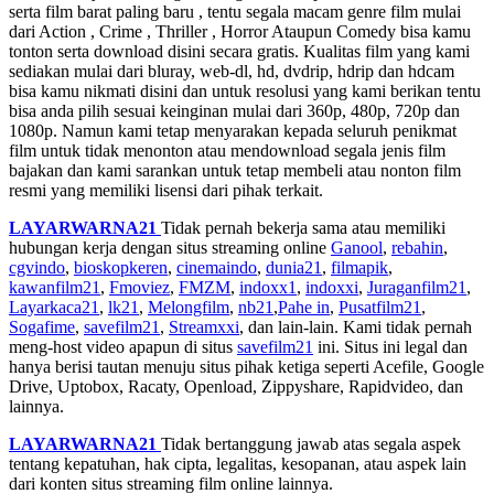
serta film barat paling baru , tentu segala macam genre film mulai
dari Action , Crime , Thriller , Horror Ataupun Comedy bisa kamu
tonton serta download disini secara gratis. Kualitas film yang kami
sediakan mulai dari bluray, web-dl, hd, dvdrip, hdrip dan hdcam
bisa kamu nikmati disini dan untuk resolusi yang kami berikan tentu
bisa anda pilih sesuai keinginan mulai dari 360p, 480p, 720p dan
1080p. Namun kami tetap menyarakan kepada seluruh penikmat
film untuk tidak menonton atau mendownload segala jenis film
bajakan dan kami sarankan untuk tetap membeli atau nonton film
resmi yang memiliki lisensi dari pihak terkait.
LAYARWARNA21
Tidak pernah bekerja sama atau memiliki
hubungan kerja dengan situs streaming online
Ganool
,
rebahin
,
cgvindo
,
bioskopkeren
,
cinemaindo
,
dunia21
,
filmapik
,
kawanfilm21
,
Fmoviez
,
FMZM
,
indoxx1
,
indoxxi
,
Juraganfilm21
,
Layarkaca21
,
lk21
,
Melongfilm
,
nb21
,
Pahe in
,
Pusatfilm21
,
Sogafime
,
savefilm21
,
Streamxxi
, dan lain-lain. Kami tidak pernah
meng-host video apapun di situs
savefilm21
ini. Situs ini legal dan
hanya berisi tautan menuju situs pihak ketiga seperti Acefile, Google
Drive, Uptobox, Racaty, Openload, Zippyshare, Rapidvideo, dan
lainnya.
LAYARWARNA21
Tidak bertanggung jawab atas segala aspek
tentang kepatuhan, hak cipta, legalitas, kesopanan, atau aspek lain
dari konten situs streaming film online lainnya.