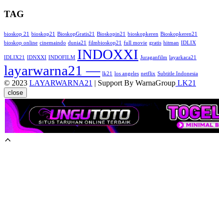
TAG
bioskop 21
bioskop21
BioskopGratis21
Bioskopin21
bioskopkeren
Bioskopkeren21
bioskop online
cinemaindo
dunia21
filmbioskop21
full movie
gratis
hitman
IDLIX
INDOXXI
IDLIX21
IDNXXI
INDOFILM
Juraganfilm
layarkaca21
layarwarna21 —
lk21
los angeles
netflix
Subtitle Indonesia
© 2023
LAYARWARNA21
| Support By WarnaGroup
LK21
close