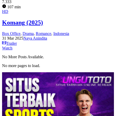
7.333
107 min
HD
Komang (2025)
Box Office
,
Drama
,
Romance
,
Indonesia
31 Mar 2025
Naya Anindita
Trailer
Watch
No More Posts Available.
No more pages to load.