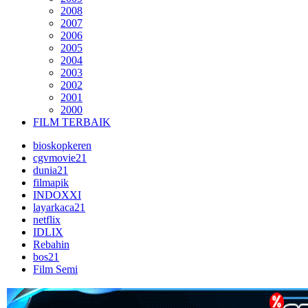
2008
2007
2006
2005
2004
2003
2002
2001
2000
FILM TERBAIK
bioskopkeren
cgvmovie21
dunia21
filmapik
INDOXXI
layarkaca21
netflix
IDLIX
Rebahin
bos21
Film Semi