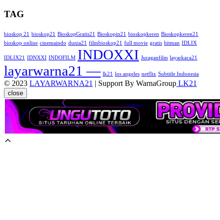
TAG
bioskop 21
bioskop21
BioskopGratis21
Bioskopin21
bioskopkeren
Bioskopkeren21
bioskop online
cinemaindo
dunia21
filmbioskop21
full movie
gratis
hitman
IDLIX
INDOXXI
IDLIX21
IDNXXI
INDOFILM
Juraganfilm
layarkaca21
layarwarna21 —
lk21
los angeles
netflix
Subtitle Indonesia
© 2023
LAYARWARNA21
| Support By WarnaGroup
LK21
close