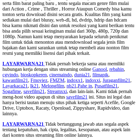
serta film barat paling baru , tentu segala macam genre film mulai
dari Action , Crime , Thriller , Horror Ataupun Comedy bisa kamu
tonton serta download disini secara gratis. Kualitas film yang kami
sediakan mulai dari bluray, web-dl, hd, dvdrip, hdrip dan hdcam
bisa kamu nikmati disini dan untuk resolusi yang kami berikan tentu
bisa anda pilih sesuai keinginan mulai dari 360p, 480p, 720p dan
1080p. Namun kami tetap menyarakan kepada seluruh penikmat
film untuk tidak menonton atau mendownload segala jenis film
bajakan dan kami sarankan untuk tetap membeli atau nonton film
resmi yang memiliki lisensi dari pihak terkait.
LAYARWARNA21
Tidak pernah bekerja sama atau memiliki
hubungan kerja dengan situs streaming online
Ganool
,
rebahin
,
cgvindo
,
bioskopkeren
,
cinemaindo
,
dunia21
,
filmapik
,
kawanfilm21
,
Fmoviez
,
FMZM
,
indoxx1
,
indoxxi
,
Juraganfilm21
,
Layarkaca21
,
lk21
,
Melongfilm
,
nb21
,
Pahe in
,
Pusatfilm21
,
Sogafime
,
savefilm21
,
Streamxxi
, dan lain-lain. Kami tidak pernah
meng-host video apapun di situs
savefilm21
ini. Situs ini legal dan
hanya berisi tautan menuju situs pihak ketiga seperti Acefile, Google
Drive, Uptobox, Racaty, Openload, Zippyshare, Rapidvideo, dan
lainnya.
LAYARWARNA21
Tidak bertanggung jawab atas segala aspek
tentang kepatuhan, hak cipta, legalitas, kesopanan, atau aspek lain
dari konten situs streaming film online lainnya.