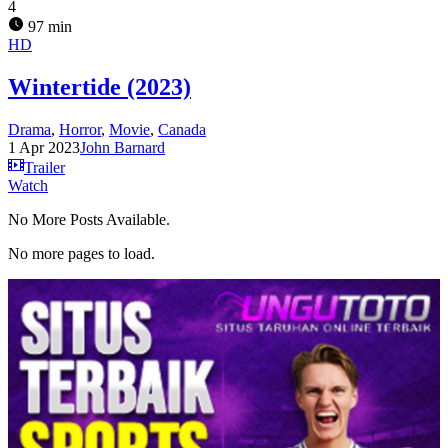
4
97 min
HD
Wintertide (2023)
Drama
,
Horror
,
Movie
,
Canada
1 Apr 2023
John Barnard
Trailer
Watch
No More Posts Available.
No more pages to load.