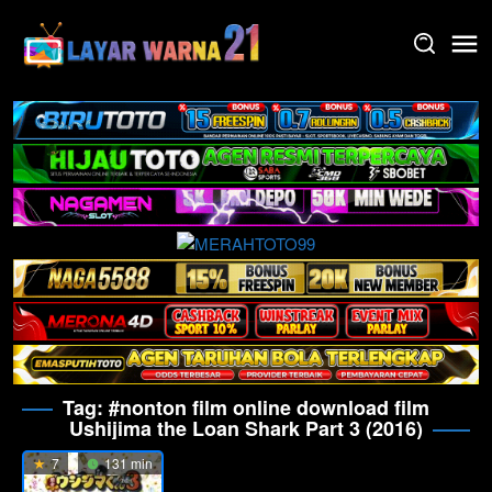
Skip
to
content
Tag:
#nonton film online download film
Ushijima the Loan Shark Part 3 (2016)
7
131 min