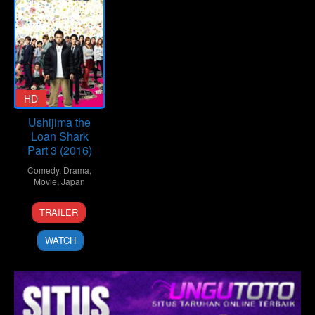
HD
Ushijima the
Loan Shark
Part 3 (2016)
Comedy
,
Drama
,
Movie
,
Japan
22
Masatoshi
TRAILER
Sep
Yamaguchi
2016
WATCH