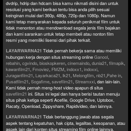
dvdrip, hdrip dan hdcam bisa kamu nikmati disini dan untuk
resolusi yang kami berikan tentu bisa anda pilih sesuai
keinginan mulai dari 360p, 480p, 720p dan 1080p. Namun
kami tetap menyarakan kepada seluruh penikmat film untuk
tidak menonton atau mendownload segala jenis film bajakan
dan kami sarankan untuk tetap membeli atau nonton film
resmi yang memiliki lisensi dari pihak terkait.
LAYARWARNA21
Tidak pernah bekerja sama atau memiliki
hubungan kerja dengan situs streaming online
Ganool
,
rebahin
,
cgvindo
,
bioskopkeren
,
cinemaindo
,
dunia21
,
filmapik
,
kawanfilm21
,
Fmoviez
,
FMZM
,
indoxx1
,
indoxxi
,
Juraganfilm21
,
Layarkaca21
,
lk21
,
Melongfilm
,
nb21
,
Pahe in
,
Pusatfilm21
,
Sogafime
,
savefilm21
,
Streamxxi
, dan lain-lain.
Kami tidak pernah meng-host video apapun di situs
savefilm21
ini. Situs ini legal dan hanya berisi tautan menuju
situs pihak ketiga seperti Acefile, Google Drive, Uptobox,
Racaty, Openload, Zippyshare, Rapidvideo, dan lainnya.
LAYARWARNA21
Tidak bertanggung jawab atas segala
aspek tentang kepatuhan, hak cipta, legalitas, kesopanan, atau
aspek lain dari konten situs streaming film online lainnya.