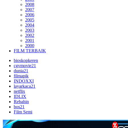
2008
2007
2006
2005
2004
2003
2002
2001
2000
FILM TERBAIK
bioskopkeren
cgvmovie21
dunia21
filmapik
INDOXXI
layarkaca21
netflix
IDLIX
Rebahin
bos21
Film Semi