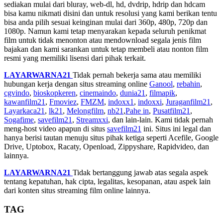
sediakan mulai dari bluray, web-dl, hd, dvdrip, hdrip dan hdcam
bisa kamu nikmati disini dan untuk resolusi yang kami berikan tentu
bisa anda pilih sesuai keinginan mulai dari 360p, 480p, 720p dan
1080p. Namun kami tetap menyarakan kepada seluruh penikmat
film untuk tidak menonton atau mendownload segala jenis film
bajakan dan kami sarankan untuk tetap membeli atau nonton film
resmi yang memiliki lisensi dari pihak terkait.
LAYARWARNA21
Tidak pernah bekerja sama atau memiliki
hubungan kerja dengan situs streaming online
Ganool
,
rebahin
,
cgvindo
,
bioskopkeren
,
cinemaindo
,
dunia21
,
filmapik
,
kawanfilm21
,
Fmoviez
,
FMZM
,
indoxx1
,
indoxxi
,
Juraganfilm21
,
Layarkaca21
,
lk21
,
Melongfilm
,
nb21
,
Pahe in
,
Pusatfilm21
,
Sogafime
,
savefilm21
,
Streamxxi
, dan lain-lain. Kami tidak pernah
meng-host video apapun di situs
savefilm21
ini. Situs ini legal dan
hanya berisi tautan menuju situs pihak ketiga seperti Acefile, Google
Drive, Uptobox, Racaty, Openload, Zippyshare, Rapidvideo, dan
lainnya.
LAYARWARNA21
Tidak bertanggung jawab atas segala aspek
tentang kepatuhan, hak cipta, legalitas, kesopanan, atau aspek lain
dari konten situs streaming film online lainnya.
TAG