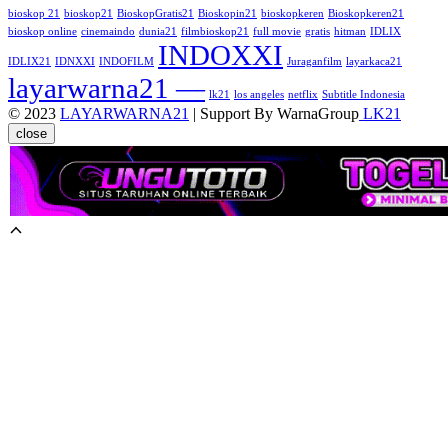
bioskop 21
bioskop21
BioskopGratis21
Bioskopin21
bioskopkeren
Bioskopkeren21
bioskop online
cinemaindo
dunia21
filmbioskop21
full movie
gratis
hitman
IDLIX
INDOXXI
IDLIX21
IDNXXI
INDOFILM
Juraganfilm
layarkaca21
layarwarna21 —
lk21
los angeles
netflix
Subtitle Indonesia
© 2023
LAYARWARNA21
| Support By WarnaGroup
LK21
close