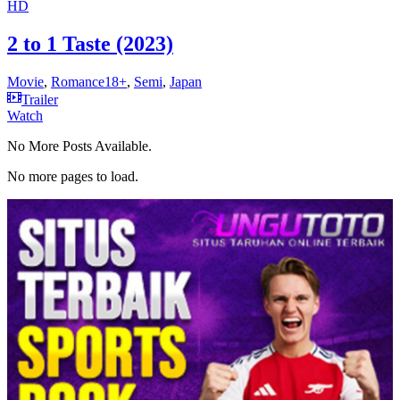
HD
2 to 1 Taste (2023)
Movie
,
Romance18+
,
Semi
,
Japan
Trailer
Watch
No More Posts Available.
No more pages to load.