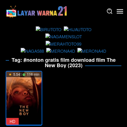
Skip
to
content
Tag:
#nonton gratis film download film The
New Boy (2023)
5.545
116 min
HD