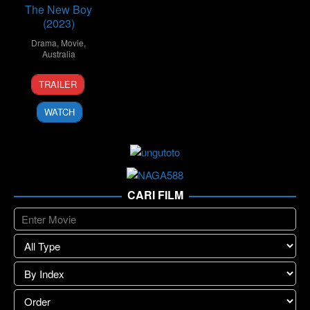
The New Boy
(2023)
Drama
,
Movie
,
Australia
6
Warwick
TRAILER
Jul
Thornton
2023
WATCH
CARI FILM