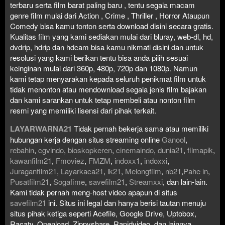
terbaru serta film barat paling baru , tentu segala macam
genre film mulai dari Action , Crime , Thriller , Horror Ataupun
Comedy bisa kamu tonton serta download disini secara gratis.
Kualitas film yang kami sediakan mulai dari bluray, web-dl, hd,
dvdrip, hdrip dan hdcam bisa kamu nikmati disini dan untuk
resolusi yang kami berikan tentu bisa anda pilih sesuai
keinginan mulai dari 360p, 480p, 720p dan 1080p. Namun
kami tetap menyarakan kepada seluruh penikmat film untuk
tidak menonton atau mendownload segala jenis film bajakan
dan kami sarankan untuk tetap membeli atau nonton film
resmi yang memiliki lisensi dari pihak terkait.
LAYARWARNA21
Tidak pernah bekerja sama atau memiliki
hubungan kerja dengan situs streaming online
Ganool
,
rebahin
,
cgvindo
,
bioskopkeren
,
cinemaindo
,
dunia21
,
filmapik
,
kawanfilm21
,
Fmoviez
,
FMZM
,
indoxx1
,
indoxxi
,
Juraganfilm21
,
Layarkaca21
,
lk21
,
Melongfilm
,
nb21
,
Pahe in
,
Pusatfilm21
,
Sogafime
,
savefilm21
,
Streamxxi
, dan lain-lain.
Kami tidak pernah meng-host video apapun di situs
savefilm21
ini. Situs ini legal dan hanya berisi tautan menuju
situs pihak ketiga seperti Acefile, Google Drive, Uptobox,
Racaty, Openload, Zippyshare, Rapidvideo, dan lainnya.