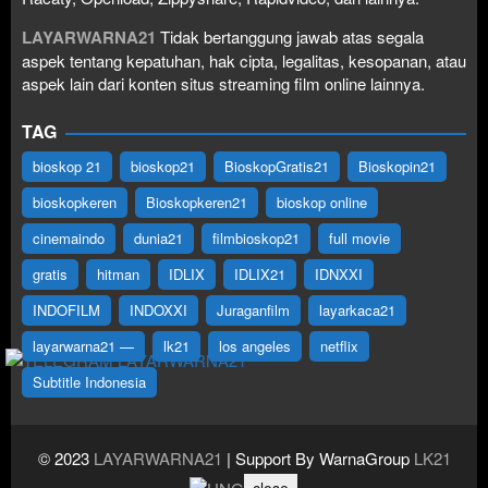
LAYARWARNA21
Tidak bertanggung jawab atas segala
aspek tentang kepatuhan, hak cipta, legalitas, kesopanan, atau
aspek lain dari konten situs streaming film online lainnya.
TAG
bioskop 21
bioskop21
BioskopGratis21
Bioskopin21
bioskopkeren
Bioskopkeren21
bioskop online
cinemaindo
dunia21
filmbioskop21
full movie
gratis
hitman
IDLIX
IDLIX21
IDNXXI
INDOFILM
INDOXXI
Juraganfilm
layarkaca21
layarwarna21 —
lk21
los angeles
netflix
Subtitle Indonesia
© 2023
LAYARWARNA21
| Support By WarnaGroup
LK21