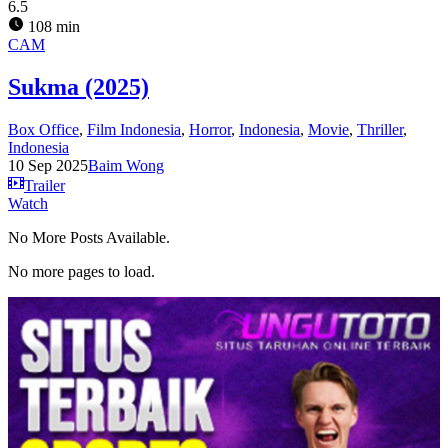
6.5
108 min
CAM
Sukma (2025)
Box Office
,
Film Indonesia
,
Horror
,
Indonesia
,
Movie
,
Thriller
,
Indonesia
10 Sep 2025
Baim Wong
Trailer
Watch
No More Posts Available.
No more pages to load.