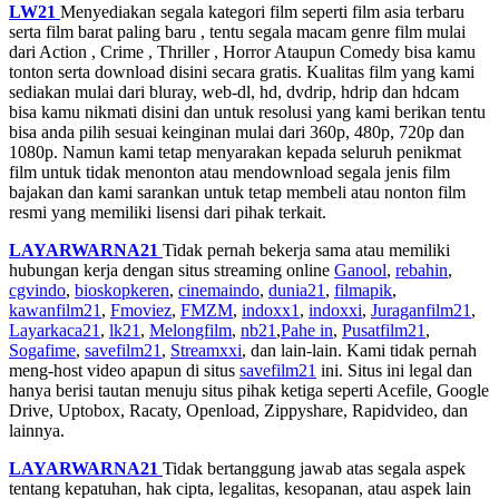
LW21
Menyediakan segala kategori film seperti film asia terbaru
serta film barat paling baru , tentu segala macam genre film mulai
dari Action , Crime , Thriller , Horror Ataupun Comedy bisa kamu
tonton serta download disini secara gratis. Kualitas film yang kami
sediakan mulai dari bluray, web-dl, hd, dvdrip, hdrip dan hdcam
bisa kamu nikmati disini dan untuk resolusi yang kami berikan tentu
bisa anda pilih sesuai keinginan mulai dari 360p, 480p, 720p dan
1080p. Namun kami tetap menyarakan kepada seluruh penikmat
film untuk tidak menonton atau mendownload segala jenis film
bajakan dan kami sarankan untuk tetap membeli atau nonton film
resmi yang memiliki lisensi dari pihak terkait.
LAYARWARNA21
Tidak pernah bekerja sama atau memiliki
hubungan kerja dengan situs streaming online
Ganool
,
rebahin
,
cgvindo
,
bioskopkeren
,
cinemaindo
,
dunia21
,
filmapik
,
kawanfilm21
,
Fmoviez
,
FMZM
,
indoxx1
,
indoxxi
,
Juraganfilm21
,
Layarkaca21
,
lk21
,
Melongfilm
,
nb21
,
Pahe in
,
Pusatfilm21
,
Sogafime
,
savefilm21
,
Streamxxi
, dan lain-lain. Kami tidak pernah
meng-host video apapun di situs
savefilm21
ini. Situs ini legal dan
hanya berisi tautan menuju situs pihak ketiga seperti Acefile, Google
Drive, Uptobox, Racaty, Openload, Zippyshare, Rapidvideo, dan
lainnya.
LAYARWARNA21
Tidak bertanggung jawab atas segala aspek
tentang kepatuhan, hak cipta, legalitas, kesopanan, atau aspek lain