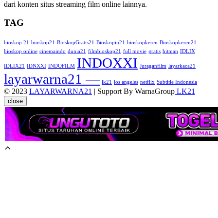
dari konten situs streaming film online lainnya.
TAG
bioskop 21
bioskop21
BioskopGratis21
Bioskopin21
bioskopkeren
Bioskopkeren21
bioskop online
cinemaindo
dunia21
filmbioskop21
full movie
gratis
hitman
IDLIX
INDOXXI
IDLIX21
IDNXXI
INDOFILM
Juraganfilm
layarkaca21
layarwarna21 —
lk21
los angeles
netflix
Subtitle Indonesia
© 2023
LAYARWARNA21
| Support By WarnaGroup
LK21
close