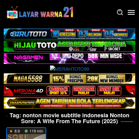
Skip
to
content
Tag:
nonton movie subtitle indonesia Nonton
Sore: A Wife From The Future (2025)
8.9
119 min