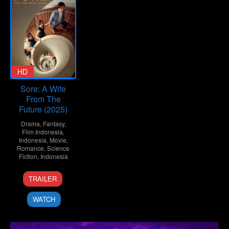
HD
Sore: A Wife
From The
Future (2025)
Drama
,
Fantasy
,
Film Indonesia
,
Indonesia
,
Movie
,
Romance
,
Science
Fiction
,
Indonesia
9
Yandy
TRAILER
Jul
Laurens
2025
WATCH