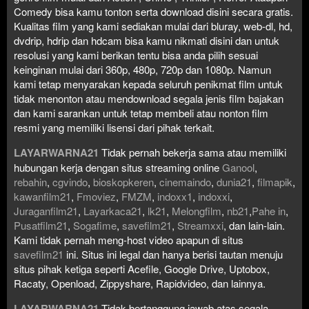
Comedy bisa kamu tonton serta download disini secara gratis.
Kualitas film yang kami sediakan mulai dari bluray, web-dl, hd,
dvdrip, hdrip dan hdcam bisa kamu nikmati disini dan untuk
resolusi yang kami berikan tentu bisa anda pilih sesuai
keinginan mulai dari 360p, 480p, 720p dan 1080p. Namun
kami tetap menyarakan kepada seluruh penikmat film untuk
tidak menonton atau mendownload segala jenis film bajakan
dan kami sarankan untuk tetap membeli atau nonton film
resmi yang memiliki lisensi dari pihak terkait.
LAYARWARNA21
Tidak pernah bekerja sama atau memiliki
hubungan kerja dengan situs streaming online
Ganool
,
rebahin
,
cgvindo
,
bioskopkeren
,
cinemaindo
,
dunia21
,
filmapik
,
kawanfilm21
,
Fmoviez
,
FMZM
,
indoxx1
,
indoxxi
,
Juraganfilm21
,
Layarkaca21
,
lk21
,
Melongfilm
,
nb21
,
Pahe in
,
Pusatfilm21
,
Sogafime
,
savefilm21
,
Streamxxi
, dan lain-lain.
Kami tidak pernah meng-host video apapun di situs
savefilm21
ini. Situs ini legal dan hanya berisi tautan menuju
situs pihak ketiga seperti Acefile, Google Drive, Uptobox,
Racaty, Openload, Zippyshare, Rapidvideo, dan lainnya.
LAYARWARNA21
Tidak bertanggung jawab atas segala