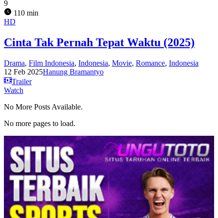
9
110 min
HD
Cinta Tak Pernah Tepat Waktu (2025)
Drama
,
Film Indonesia
,
Indonesia
,
Movie
,
Romance
,
Indonesia
12 Feb 2025
Hanung Bramantyo
Trailer
Watch
No More Posts Available.
No more pages to load.