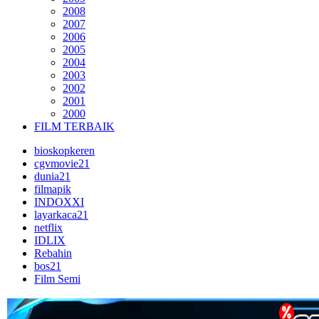
2008
2007
2006
2005
2004
2003
2002
2001
2000
FILM TERBAIK
bioskopkeren
cgvmovie21
dunia21
filmapik
INDOXXI
layarkaca21
netflix
IDLIX
Rebahin
bos21
Film Semi