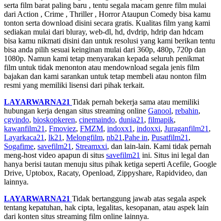
serta film barat paling baru , tentu segala macam genre film mulai
dari Action , Crime , Thriller , Horror Ataupun Comedy bisa kamu
tonton serta download disini secara gratis. Kualitas film yang kami
sediakan mulai dari bluray, web-dl, hd, dvdrip, hdrip dan hdcam
bisa kamu nikmati disini dan untuk resolusi yang kami berikan tentu
bisa anda pilih sesuai keinginan mulai dari 360p, 480p, 720p dan
1080p. Namun kami tetap menyarakan kepada seluruh penikmat
film untuk tidak menonton atau mendownload segala jenis film
bajakan dan kami sarankan untuk tetap membeli atau nonton film
resmi yang memiliki lisensi dari pihak terkait.
LAYARWARNA21
Tidak pernah bekerja sama atau memiliki
hubungan kerja dengan situs streaming online
Ganool
,
rebahin
,
cgvindo
,
bioskopkeren
,
cinemaindo
,
dunia21
,
filmapik
,
kawanfilm21
,
Fmoviez
,
FMZM
,
indoxx1
,
indoxxi
,
Juraganfilm21
,
Layarkaca21
,
lk21
,
Melongfilm
,
nb21
,
Pahe in
,
Pusatfilm21
,
Sogafime
,
savefilm21
,
Streamxxi
, dan lain-lain. Kami tidak pernah
meng-host video apapun di situs
savefilm21
ini. Situs ini legal dan
hanya berisi tautan menuju situs pihak ketiga seperti Acefile, Google
Drive, Uptobox, Racaty, Openload, Zippyshare, Rapidvideo, dan
lainnya.
LAYARWARNA21
Tidak bertanggung jawab atas segala aspek
tentang kepatuhan, hak cipta, legalitas, kesopanan, atau aspek lain
dari konten situs streaming film online lainnya.