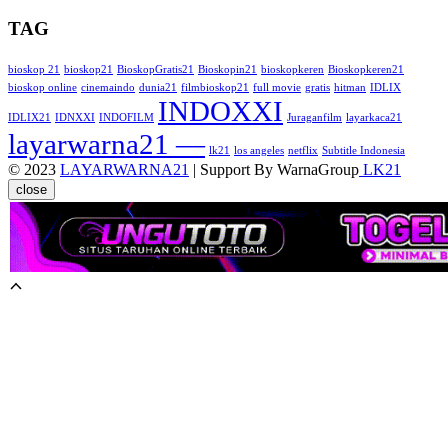
TAG
bioskop 21
bioskop21
BioskopGratis21
Bioskopin21
bioskopkeren
Bioskopkeren21
bioskop online
cinemaindo
dunia21
filmbioskop21
full movie
gratis
hitman
IDLIX
INDOXXI
IDLIX21
IDNXXI
INDOFILM
Juraganfilm
layarkaca21
layarwarna21 —
lk21
los angeles
netflix
Subtitle Indonesia
© 2023
LAYARWARNA21
| Support By WarnaGroup
LK21
close