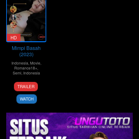
HD
Mimpi Basah
(2023)
Indonesia
,
Movie
,
Romance18+
,
Semi
,
Indonesia
TRAILER
WATCH