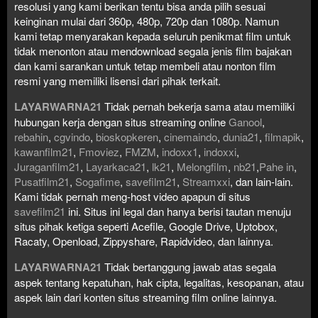
resolusi yang kami berikan tentu bisa anda pilih sesuai
keinginan mulai dari 360p, 480p, 720p dan 1080p. Namun
kami tetap menyarakan kepada seluruh penikmat film untuk
tidak menonton atau mendownload segala jenis film bajakan
dan kami sarankan untuk tetap membeli atau nonton film
resmi yang memiliki lisensi dari pihak terkait.
LAYARWARNA21
Tidak pernah bekerja sama atau memiliki
hubungan kerja dengan situs streaming online
Ganool
,
rebahin
,
cgvindo
,
bioskopkeren
,
cinemaindo
,
dunia21
,
filmapik
,
kawanfilm21
,
Fmoviez
,
FMZM
,
indoxx1
,
indoxxi
,
Juraganfilm21
,
Layarkaca21
,
lk21
,
Melongfilm
,
nb21
,
Pahe in
,
Pusatfilm21
,
Sogafime
,
savefilm21
,
Streamxxi
, dan lain-lain.
Kami tidak pernah meng-host video apapun di situs
savefilm21
ini. Situs ini legal dan hanya berisi tautan menuju
situs pihak ketiga seperti Acefile, Google Drive, Uptobox,
Racaty, Openload, Zippyshare, Rapidvideo, dan lainnya.
LAYARWARNA21
Tidak bertanggung jawab atas segala
aspek tentang kepatuhan, hak cipta, legalitas, kesopanan, atau
aspek lain dari konten situs streaming film online lainnya.