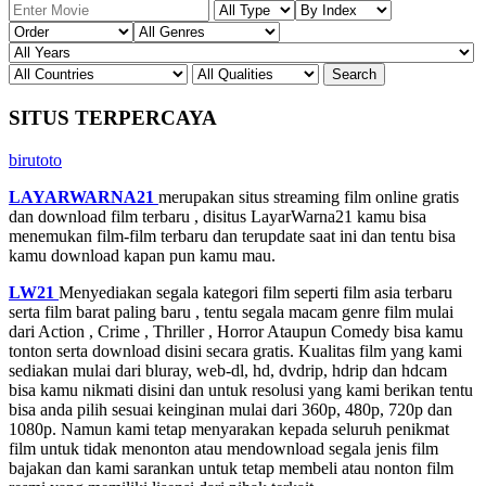
SITUS TERPERCAYA
birutoto
LAYARWARNA21
merupakan situs streaming film online gratis
dan download film terbaru , disitus LayarWarna21 kamu bisa
menemukan film-film terbaru dan terupdate saat ini dan tentu bisa
kamu download kapan pun kamu mau.
LW21
Menyediakan segala kategori film seperti film asia terbaru
serta film barat paling baru , tentu segala macam genre film mulai
dari Action , Crime , Thriller , Horror Ataupun Comedy bisa kamu
tonton serta download disini secara gratis. Kualitas film yang kami
sediakan mulai dari bluray, web-dl, hd, dvdrip, hdrip dan hdcam
bisa kamu nikmati disini dan untuk resolusi yang kami berikan tentu
bisa anda pilih sesuai keinginan mulai dari 360p, 480p, 720p dan
1080p. Namun kami tetap menyarakan kepada seluruh penikmat
film untuk tidak menonton atau mendownload segala jenis film
bajakan dan kami sarankan untuk tetap membeli atau nonton film