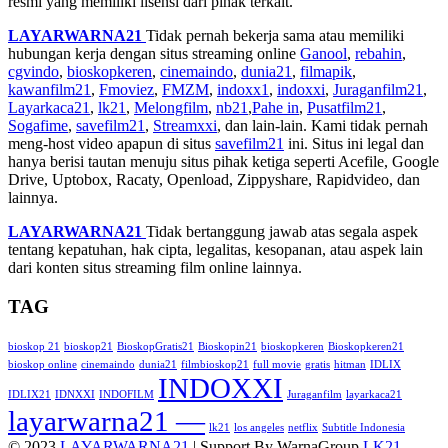
resmi yang memiliki lisensi dari pihak terkait.
LAYARWARNA21
Tidak pernah bekerja sama atau memiliki
hubungan kerja dengan situs streaming online
Ganool
,
rebahin
,
cgvindo
,
bioskopkeren
,
cinemaindo
,
dunia21
,
filmapik
,
kawanfilm21
,
Fmoviez
,
FMZM
,
indoxx1
,
indoxxi
,
Juraganfilm21
,
Layarkaca21
,
lk21
,
Melongfilm
,
nb21
,
Pahe in
,
Pusatfilm21
,
Sogafime
,
savefilm21
,
Streamxxi
, dan lain-lain. Kami tidak pernah
meng-host video apapun di situs
savefilm21
ini. Situs ini legal dan
hanya berisi tautan menuju situs pihak ketiga seperti Acefile, Google
Drive, Uptobox, Racaty, Openload, Zippyshare, Rapidvideo, dan
lainnya.
LAYARWARNA21
Tidak bertanggung jawab atas segala aspek
tentang kepatuhan, hak cipta, legalitas, kesopanan, atau aspek lain
dari konten situs streaming film online lainnya.
TAG
bioskop 21
bioskop21
BioskopGratis21
Bioskopin21
bioskopkeren
Bioskopkeren21
bioskop online
cinemaindo
dunia21
filmbioskop21
full movie
gratis
hitman
IDLIX
INDOXXI
IDLIX21
IDNXXI
INDOFILM
Juraganfilm
layarkaca21
layarwarna21 —
lk21
los angeles
netflix
Subtitle Indonesia
© 2023
LAYARWARNA21
| Support By WarnaGroup
LK21