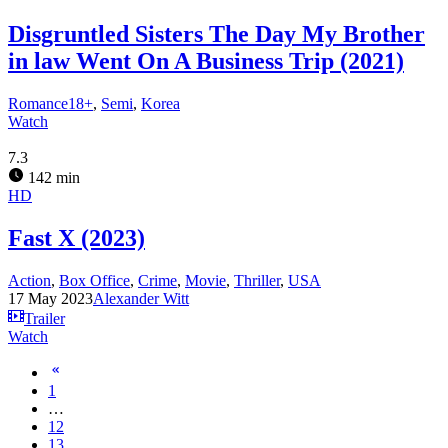
Disgruntled Sisters The Day My Brother
in law Went On A Business Trip (2021)
Romance18+
,
Semi
,
Korea
Watch
7.3
142 min
HD
Fast X (2023)
Action
,
Box Office
,
Crime
,
Movie
,
Thriller
,
USA
17 May 2023
Alexander Witt
Trailer
Watch
1
…
12
13