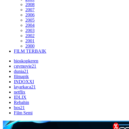
2008
2007
2006
2005
2004
2003
2002
2001
2000
FILM TERBAIK
bioskopkeren
cgvmovie21
dunia21
filmapik
INDOXXI
layarkaca21
netflix
IDLIX
Rebahin
bos21
Film Semi