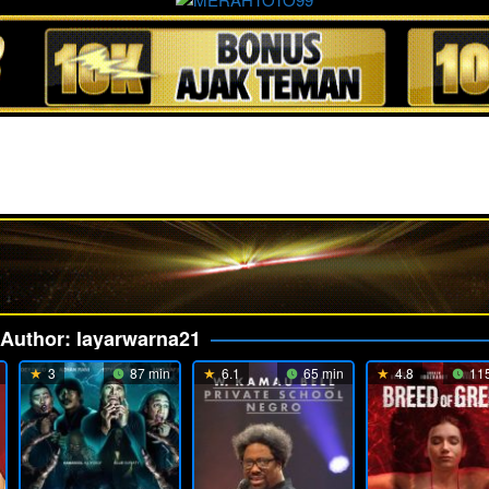
Author:
layarwarna21
3
87 min
6.1
65 min
4.8
115