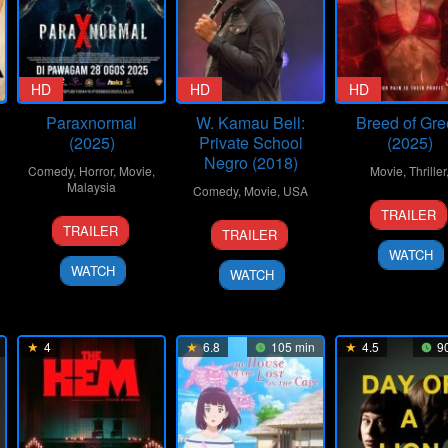
HD
HD
HD
Paraxnormal
W. Kamau Bell:
Breed of Gr
(2025)
Private School
(2025)
Negro (2018)
Comedy
,
Horror
,
Movie
,
Movie
,
Thriller
Malaysia
Comedy
,
Movie
,
USA
25
Ralph
TRAILER
27
Mohd
25
Shannon
Sep
Heme
TRAILER
TRAILER
Aug
Suzana
Jun
Hartman
2025
s
WATCH
2025
Rosly
2018
WATCH
WATCH
4
6.8
105 min
4.5
90