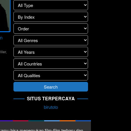
on
iller
,
a
t
SITUS TERPERCAYA
birutoto
1 kamu bisa menemukan film-film terbaru dan