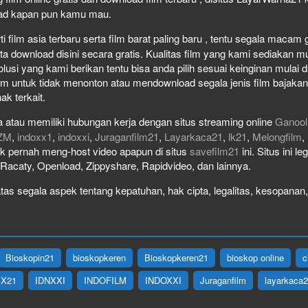
load kapan pun kamu mau.
film asia terbaru serta film barat paling baru , tentu segala macam gen
download disini secara gratis. Kualitas film yang kami sediakan mulai
olusi yang kami berikan tentu bisa anda pilih sesuai keinginan mula
lm untuk tidak menonton atau mendownload segala jenis film bajaka
ak terkait.
 atau memiliki hubungan kerja dengan situs streaming online
Ganool
ZM
,
indoxx1
,
indoxxi
,
Juraganfilm21
,
Layarkaca21
,
lk21
,
Melongfilm
,
idak pernah meng-host video apapun di situs
savefilm21
ini. Situs ini l
, Racaty, Openload, Zippyshare, Rapidvideo, dan lainnya.
as segala aspek tentang kepatuhan, hak cipta, legalitas, kesopanan, 
Bioskopin21
bioskopkeren
Bioskopkeren21
bioskop online
c
IX21
IDNXXI
INDOFILM
INDOXXI
Juraganfilm
layarkaca