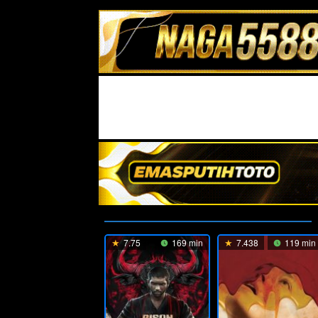
7.75
169 min
7.438
119 min