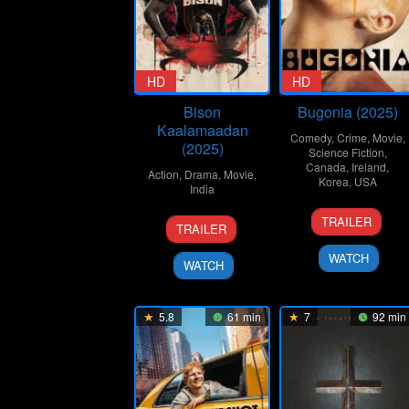
HD
HD
Bison
Bugonia (2025)
Kaalamaadan
Comedy
,
Crime
,
Movie
,
(2025)
Science Fiction
,
Canada
,
Ireland
,
Action
,
Drama
,
Movie
,
Korea
,
USA
India
22
Yorgos
16
Mari
TRAILER
TRAILER
Oct
Lanthimo
Oct
Selvaraj
2025
2025
WATCH
WATCH
5.8
61 min
7
92 min