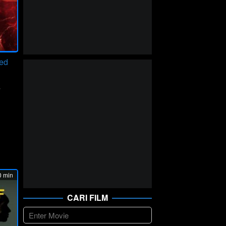
eed
,
cker
 min
CARI FILM