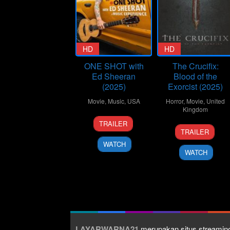
HD
HD
ONE SHOT with
The Crucifix:
Ed Sheeran
Blood of the
(2025)
Exorcist (2025)
Movie
,
Music
,
USA
Horror
,
Movie
,
United
Kingdom
19
Philip
TRAILER
8
Stephen
Nov
Barantini
TRAILER
Jan
Roach
2025
WATCH
2025
WATCH
LAYARWARNA21
merupakan situs streaming