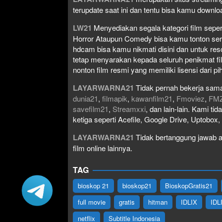
terupdate saat ini dan tentu bisa kamu down
LW21
Menyediakan segala kategori film seperti 
Horror Ataupun Comedy bisa kamu tonton serta 
hdcam bisa kamu nikmati disini dan untuk res
tetap menyarakan kepada seluruh penikmat fi
nonton film resmi yang memiliki lisensi dari pih
LAYARWARNA21
Tidak pernah bekerja sama
dunia21
,
filmapik
,
kawanfilm21
,
Fmoviez
,
FM
savefilm21
,
Streamxxi
, dan lain-lain. Kami t
ketiga seperti Acefile, Google Drive, Uptobox
LAYARWARNA21
Tidak bertanggung jawab at
film online lainnya.
TAG
bioskop 21
bioskop21
BioskopGratis21
full movie
gratis
hitman
IDLIX
IDL
netflix
Subtitle Indonesia