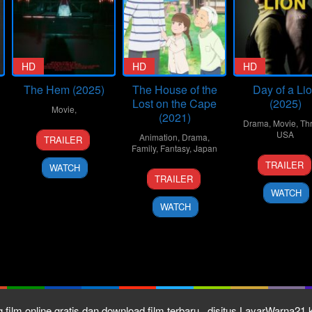
HD
HD
HD
The Hem (2025)
The House of the
Day of a Li
Lost on the Cape
(2025)
Movie
,
(2021)
Drama
,
Movie
,
Thr
30
Tyler
USA
Animation
,
Drama
,
TRAILER
Sep
Russell
Family
,
Fantasy
,
Japan
14
Bianc
2025
TRAILER
WATCH
26
Hideki
Aug
Fosch
TRAILER
Aug
Ito
2025
WATCH
2021
WATCH
 film online gratis dan download film terbaru , disitus LayarWarna2