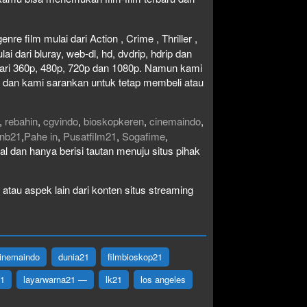
re film mulai dari Action , Crime , Thriller ,
 dari bluray, web-dl, hd, dvdrip, hdrip dan
i dari 360p, 480p, 720p dan 1080p. Namun kami
n dan kami sarankan untuk tetap membeli atau
,
rebahin
,
cgvindo
,
bioskopkeren
,
cinemaindo
,
nb21
,
Pahe in
,
Pusatfilm21
,
Sogafime
,
egal dan hanya berisi tautan menuju situs pihak
atau aspek lain dari konten situs streaming
inemaindo
dunia21
filmbioskop21
21
layarwarna21 —
lk21
los angeles