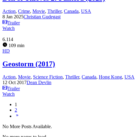
Action
,
Crime
,
Movie
,
Thriller
,
Canada
,
USA
8 Jan 2025
Christian Gudegast
Trailer
Watch
6.114
109 min
HD
Geostorm (2017)
Action
,
Movie
,
Science Fiction
,
Thriller
,
Canada
,
Hong Kong
,
USA
12 Oct 2017
Dean Devlin
Trailer
Watch
1
2
No More Posts Available.
No more pages to load.