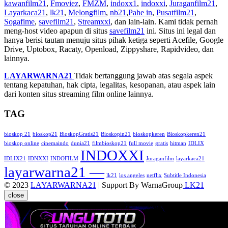
kawanfilm21
,
Fmoviez
,
FMZM
,
indoxx1
,
indoxxi
,
Juraganfilm21
,
Layarkaca21
,
lk21
,
Melongfilm
,
nb21
,
Pahe in
,
Pusatfilm21
,
Sogafime
,
savefilm21
,
Streamxxi
, dan lain-lain. Kami tidak pernah
meng-host video apapun di situs
savefilm21
ini. Situs ini legal dan
hanya berisi tautan menuju situs pihak ketiga seperti Acefile, Google
Drive, Uptobox, Racaty, Openload, Zippyshare, Rapidvideo, dan
lainnya.
LAYARWARNA21
Tidak bertanggung jawab atas segala aspek
tentang kepatuhan, hak cipta, legalitas, kesopanan, atau aspek lain
dari konten situs streaming film online lainnya.
TAG
bioskop 21
bioskop21
BioskopGratis21
Bioskopin21
bioskopkeren
Bioskopkeren21
bioskop online
cinemaindo
dunia21
filmbioskop21
full movie
gratis
hitman
IDLIX
INDOXXI
IDLIX21
IDNXXI
INDOFILM
Juraganfilm
layarkaca21
layarwarna21 —
lk21
los angeles
netflix
Subtitle Indonesia
© 2023
LAYARWARNA21
| Support By WarnaGroup
LK21
close