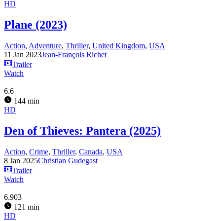
HD
Plane (2023)
Action
,
Adventure
,
Thriller
,
United Kingdom
,
USA
11 Jan 2023
Jean-François Richet
Trailer
Watch
6.6
144 min
HD
Den of Thieves: Pantera (2025)
Action
,
Crime
,
Thriller
,
Canada
,
USA
8 Jan 2025
Christian Gudegast
Trailer
Watch
6.903
121 min
HD