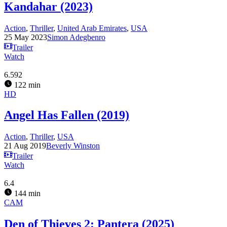
Kandahar (2023)
Action
,
Thriller
,
United Arab Emirates
,
USA
25 May 2023
Simon Adegbenro
Trailer
Watch
6.592
122 min
HD
Angel Has Fallen (2019)
Action
,
Thriller
,
USA
21 Aug 2019
Beverly Winston
Trailer
Watch
6.4
144 min
CAM
Den of Thieves 2: Pantera (2025)