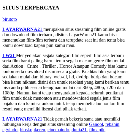
SITUS TERPERCAYA
birutoto
LAYARWARNA21
merupakan situs streaming film online gratis
dan download film terbaru , disitus LayarWarna21 kamu bisa
menemukan film-film terbaru dan terupdate saat ini dan tentu bisa
kamu download kapan pun kamu mau.
LW21
Menyediakan segala kategori film seperti film asia terbaru
serta film barat paling baru , tentu segala macam genre film mulai
dari Action , Crime , Thriller , Horror Ataupun Comedy bisa kamu
tonton serta download disini secara gratis. Kualitas film yang kami
sediakan mulai dari bluray, web-dl, hd, dvdrip, hdrip dan hdcam
bisa kamu nikmati disini dan untuk resolusi yang kami berikan tentu
bisa anda pilih sesuai keinginan mulai dari 360p, 480p, 720p dan
1080p. Namun kami tetap menyarakan kepada seluruh penikmat
film untuk tidak menonton atau mendownload segala jenis film
bajakan dan kami sarankan untuk tetap membeli atau nonton film
resmi yang memiliki lisensi dari pihak terkait.
LAYARWARNA21
Tidak pernah bekerja sama atau memiliki
hubungan kerja dengan situs streaming online
Ganool
,
rebahin
,
cgvindo
,
bioskopkeren
,
cinemaindo
,
dunia21
,
filmapik
,