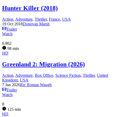
Hunter Killer (2018)
Action
,
Adventure
,
Thriller
,
France
,
USA
19 Oct 2018
Donovan Marsh
Trailer
Watch
6.862
98 min
HD
Greenland 2: Migration (2026)
Action
,
Adventure
,
Box Office
,
Science Fiction
,
Thriller
,
United
Kingdom
,
USA
7 Jan 2026
Ric Roman Waugh
Trailer
Watch
8
125 min
HD