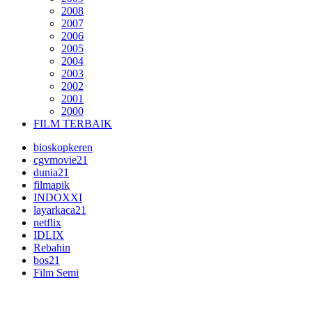
2008
2007
2006
2005
2004
2003
2002
2001
2000
FILM TERBAIK
bioskopkeren
cgvmovie21
dunia21
filmapik
INDOXXI
layarkaca21
netflix
IDLIX
Rebahin
bos21
Film Semi