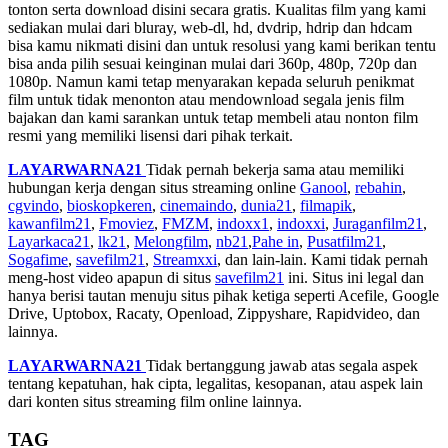
tonton serta download disini secara gratis. Kualitas film yang kami
sediakan mulai dari bluray, web-dl, hd, dvdrip, hdrip dan hdcam
bisa kamu nikmati disini dan untuk resolusi yang kami berikan tentu
bisa anda pilih sesuai keinginan mulai dari 360p, 480p, 720p dan
1080p. Namun kami tetap menyarakan kepada seluruh penikmat
film untuk tidak menonton atau mendownload segala jenis film
bajakan dan kami sarankan untuk tetap membeli atau nonton film
resmi yang memiliki lisensi dari pihak terkait.
LAYARWARNA21
Tidak pernah bekerja sama atau memiliki
hubungan kerja dengan situs streaming online
Ganool
,
rebahin
,
cgvindo
,
bioskopkeren
,
cinemaindo
,
dunia21
,
filmapik
,
kawanfilm21
,
Fmoviez
,
FMZM
,
indoxx1
,
indoxxi
,
Juraganfilm21
,
Layarkaca21
,
lk21
,
Melongfilm
,
nb21
,
Pahe in
,
Pusatfilm21
,
Sogafime
,
savefilm21
,
Streamxxi
, dan lain-lain. Kami tidak pernah
meng-host video apapun di situs
savefilm21
ini. Situs ini legal dan
hanya berisi tautan menuju situs pihak ketiga seperti Acefile, Google
Drive, Uptobox, Racaty, Openload, Zippyshare, Rapidvideo, dan
lainnya.
LAYARWARNA21
Tidak bertanggung jawab atas segala aspek
tentang kepatuhan, hak cipta, legalitas, kesopanan, atau aspek lain
dari konten situs streaming film online lainnya.
TAG