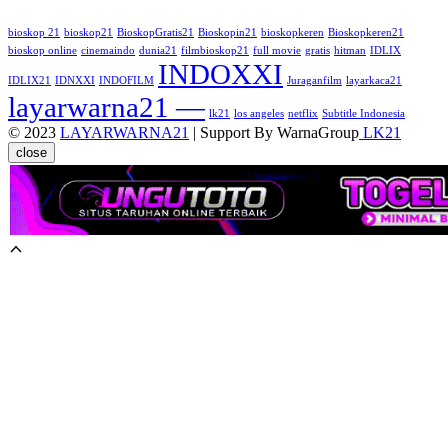
bioskop 21
bioskop21
BioskopGratis21
Bioskopin21
bioskopkeren
Bioskopkeren21
bioskop online
cinemaindo
dunia21
filmbioskop21
full movie
gratis
hitman
IDLIX
INDOXXI
IDLIX21
IDNXXI
INDOFILM
Juraganfilm
layarkaca21
layarwarna21 —
lk21
los angeles
netflix
Subtitle Indonesia
© 2023
LAYARWARNA21
| Support By WarnaGroup
LK21
close