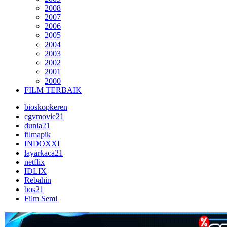
2008
2007
2006
2005
2004
2003
2002
2001
2000
FILM TERBAIK
bioskopkeren
cgvmovie21
dunia21
filmapik
INDOXXI
layarkaca21
netflix
IDLIX
Rebahin
bos21
Film Semi