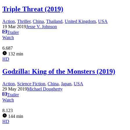
Triple Threat (2019)
Action
,
Thriller
,
China
,
Thailand
,
United Kingdom
,
USA
19 Mar 2019
Jesse V. Johnson
Trailer
Watch
6.687
132 min
HD
Godzilla: King of the Monsters (2019)
Action
,
Science Fiction
,
China
,
Japan
,
USA
29 May 2019
Michael Dougherty
Trailer
Watch
8.123
144 min
HD