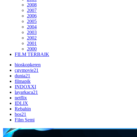
2008
2007
2006
2005
2004
2003
2002
2001
2000
FILM TERBAIK
bioskopkeren
cgvmovie21
dunia21
filmapik
INDOXXI
layarkaca21
netflix
IDLIX
Rebahin
bos21
Film Semi