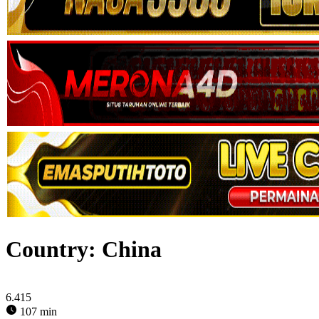
Country:
China
6.415
107 min