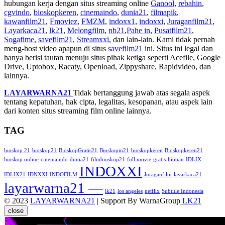
hubungan kerja dengan situs streaming online
Ganool
,
rebahin
,
cgvindo
,
bioskopkeren
,
cinemaindo
,
dunia21
,
filmapik
,
kawanfilm21
,
Fmoviez
,
FMZM
,
indoxx1
,
indoxxi
,
Juraganfilm21
,
Layarkaca21
,
lk21
,
Melongfilm
,
nb21
,
Pahe in
,
Pusatfilm21
,
Sogafime
,
savefilm21
,
Streamxxi
, dan lain-lain. Kami tidak pernah
meng-host video apapun di situs
savefilm21
ini. Situs ini legal dan
hanya berisi tautan menuju situs pihak ketiga seperti Acefile, Google
Drive, Uptobox, Racaty, Openload, Zippyshare, Rapidvideo, dan
lainnya.
LAYARWARNA21
Tidak bertanggung jawab atas segala aspek
tentang kepatuhan, hak cipta, legalitas, kesopanan, atau aspek lain
dari konten situs streaming film online lainnya.
TAG
bioskop 21
bioskop21
BioskopGratis21
Bioskopin21
bioskopkeren
Bioskopkeren21
bioskop online
cinemaindo
dunia21
filmbioskop21
full movie
gratis
hitman
IDLIX
INDOXXI
IDLIX21
IDNXXI
INDOFILM
Juraganfilm
layarkaca21
layarwarna21 —
lk21
los angeles
netflix
Subtitle Indonesia
© 2023
LAYARWARNA21
| Support By WarnaGroup
LK21
close