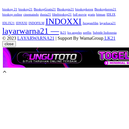
bioskop 21
bioskop21
BioskopGratis21
Bioskopin21
bioskopkeren
Bioskopkeren21
bioskop online
cinemaindo
dunia21
filmbioskop21
full movie
gratis
hitman
IDLIX
INDOXXI
IDLIX21
IDNXXI
INDOFILM
Juraganfilm
layarkaca21
layarwarna21 —
lk21
los angeles
netflix
Subtitle Indonesia
© 2023
LAYARWARNA21
| Support By WarnaGroup
LK21
close