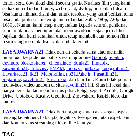
tonton serta download disini secara gratis. Kualitas film yang kami
sediakan mulai dari bluray, web-dl, hd, dvdrip, hdrip dan hdcam
bisa kamu nikmati disini dan untuk resolusi yang kami berikan tentu
bisa anda pilih sesuai keinginan mulai dari 360p, 480p, 720p dan
1080p. Namun kami tetap menyarakan kepada seluruh penikmat
film untuk tidak menonton atau mendownload segala jenis film
bajakan dan kami sarankan untuk tetap membeli atau nonton film
resmi yang memiliki lisensi dari pihak terkait.
LAYARWARNA21
Tidak pernah bekerja sama atau memiliki
hubungan kerja dengan situs streaming online
Ganool
,
rebahin
,
cgvindo
,
bioskopkeren
,
cinemaindo
,
dunia21
,
filmapik
,
kawanfilm21
,
Fmoviez
,
FMZM
,
indoxx1
,
indoxxi
,
Juraganfilm21
,
Layarkaca21
,
lk21
,
Melongfilm
,
nb21
,
Pahe in
,
Pusatfilm21
,
Sogafime
,
savefilm21
,
Streamxxi
, dan lain-lain. Kami tidak pernah
meng-host video apapun di situs
savefilm21
ini. Situs ini legal dan
hanya berisi tautan menuju situs pihak ketiga seperti Acefile, Google
Drive, Uptobox, Racaty, Openload, Zippyshare, Rapidvideo, dan
lainnya.
LAYARWARNA21
Tidak bertanggung jawab atas segala aspek
tentang kepatuhan, hak cipta, legalitas, kesopanan, atau aspek lain
dari konten situs streaming film online lainnya.
TAG