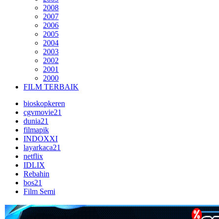
2008
2007
2006
2005
2004
2003
2002
2001
2000
FILM TERBAIK
bioskopkeren
cgvmovie21
dunia21
filmapik
INDOXXI
layarkaca21
netflix
IDLIX
Rebahin
bos21
Film Semi