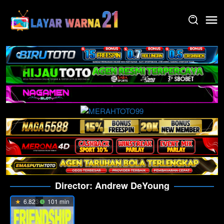
Skip
to
content
Director:
Andrew DeYoung
6.823
101 min