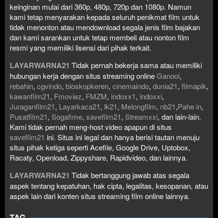
keinginan mulai dari 360p, 480p, 720p dan 1080p. Namun
kami tetap menyarakan kepada seluruh penikmat film untuk
tidak menonton atau mendownload segala jenis film bajakan
dan kami sarankan untuk tetap membeli atau nonton film
resmi yang memiliki lisensi dari pihak terkait.
LAYARWARNA21
Tidak pernah bekerja sama atau memiliki
hubungan kerja dengan situs streaming online
Ganool
,
rebahin
,
cgvindo
,
bioskopkeren
,
cinemaindo
,
dunia21
,
filmapik
,
kawanfilm21
,
Fmoviez
,
FMZM
,
indoxx1
,
indoxxi
,
Juraganfilm21
,
Layarkaca21
,
lk21
,
Melongfilm
,
nb21
,
Pahe in
,
Pusatfilm21
,
Sogafime
,
savefilm21
,
Streamxxi
, dan lain-lain.
Kami tidak pernah meng-host video apapun di situs
savefilm21
ini. Situs ini legal dan hanya berisi tautan menuju
situs pihak ketiga seperti Acefile, Google Drive, Uptobox,
Racaty, Openload, Zippyshare, Rapidvideo, dan lainnya.
LAYARWARNA21
Tidak bertanggung jawab atas segala
aspek tentang kepatuhan, hak cipta, legalitas, kesopanan, atau
aspek lain dari konten situs streaming film online lainnya.
TAG