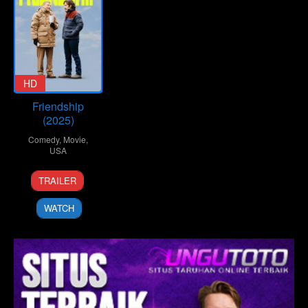
HD
Friendship
(2025)
Comedy
,
Movie
,
USA
9
Andrew
TRAILER
May
DeYoung
2025
WATCH