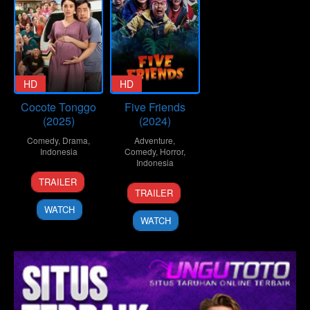
HD
HD
Cocote Tonggo
Five Friends
(2025)
(2024)
Comedy
,
Drama
,
Adventure
,
Indonesia
Comedy
,
Horror
,
Indonesia
15
Bayu
TRAILER
4
Bayu
May
Skak
TRAILER
Jul
Skak
2025
WATCH
2024
WATCH