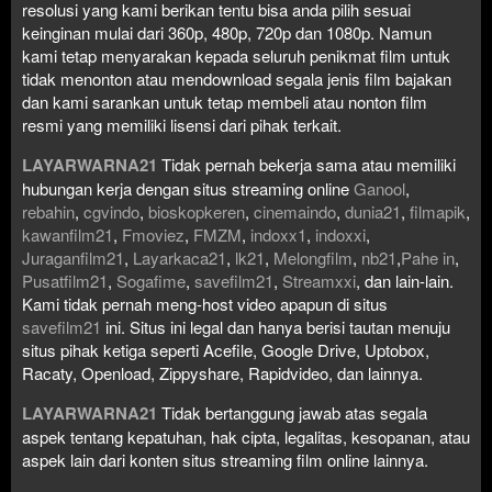
resolusi yang kami berikan tentu bisa anda pilih sesuai
keinginan mulai dari 360p, 480p, 720p dan 1080p. Namun
kami tetap menyarakan kepada seluruh penikmat film untuk
tidak menonton atau mendownload segala jenis film bajakan
dan kami sarankan untuk tetap membeli atau nonton film
resmi yang memiliki lisensi dari pihak terkait.
LAYARWARNA21
Tidak pernah bekerja sama atau memiliki
hubungan kerja dengan situs streaming online
Ganool
,
rebahin
,
cgvindo
,
bioskopkeren
,
cinemaindo
,
dunia21
,
filmapik
,
kawanfilm21
,
Fmoviez
,
FMZM
,
indoxx1
,
indoxxi
,
Juraganfilm21
,
Layarkaca21
,
lk21
,
Melongfilm
,
nb21
,
Pahe in
,
Pusatfilm21
,
Sogafime
,
savefilm21
,
Streamxxi
, dan lain-lain.
Kami tidak pernah meng-host video apapun di situs
savefilm21
ini. Situs ini legal dan hanya berisi tautan menuju
situs pihak ketiga seperti Acefile, Google Drive, Uptobox,
Racaty, Openload, Zippyshare, Rapidvideo, dan lainnya.
LAYARWARNA21
Tidak bertanggung jawab atas segala
aspek tentang kepatuhan, hak cipta, legalitas, kesopanan, atau
aspek lain dari konten situs streaming film online lainnya.