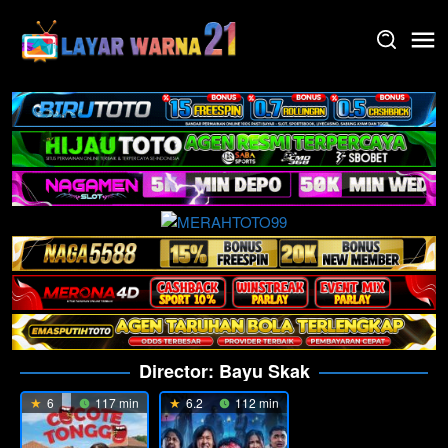
Skip
to
content
Director:
Bayu Skak
6
117 min
6.2
112 min