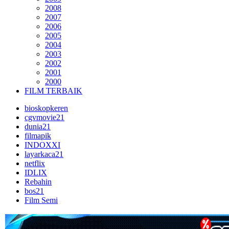
2008
2007
2006
2005
2004
2003
2002
2001
2000
FILM TERBAIK
bioskopkeren
cgvmovie21
dunia21
filmapik
INDOXXI
layarkaca21
netflix
IDLIX
Rebahin
bos21
Film Semi