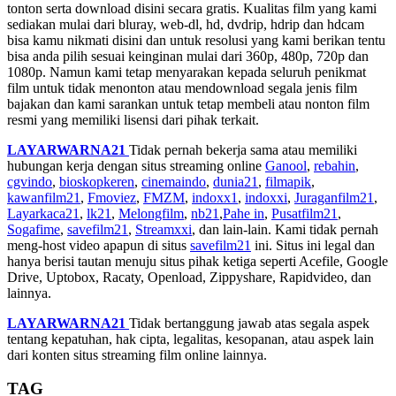
tonton serta download disini secara gratis. Kualitas film yang kami
sediakan mulai dari bluray, web-dl, hd, dvdrip, hdrip dan hdcam
bisa kamu nikmati disini dan untuk resolusi yang kami berikan tentu
bisa anda pilih sesuai keinginan mulai dari 360p, 480p, 720p dan
1080p. Namun kami tetap menyarakan kepada seluruh penikmat
film untuk tidak menonton atau mendownload segala jenis film
bajakan dan kami sarankan untuk tetap membeli atau nonton film
resmi yang memiliki lisensi dari pihak terkait.
LAYARWARNA21
Tidak pernah bekerja sama atau memiliki
hubungan kerja dengan situs streaming online
Ganool
,
rebahin
,
cgvindo
,
bioskopkeren
,
cinemaindo
,
dunia21
,
filmapik
,
kawanfilm21
,
Fmoviez
,
FMZM
,
indoxx1
,
indoxxi
,
Juraganfilm21
,
Layarkaca21
,
lk21
,
Melongfilm
,
nb21
,
Pahe in
,
Pusatfilm21
,
Sogafime
,
savefilm21
,
Streamxxi
, dan lain-lain. Kami tidak pernah
meng-host video apapun di situs
savefilm21
ini. Situs ini legal dan
hanya berisi tautan menuju situs pihak ketiga seperti Acefile, Google
Drive, Uptobox, Racaty, Openload, Zippyshare, Rapidvideo, dan
lainnya.
LAYARWARNA21
Tidak bertanggung jawab atas segala aspek
tentang kepatuhan, hak cipta, legalitas, kesopanan, atau aspek lain
dari konten situs streaming film online lainnya.
TAG