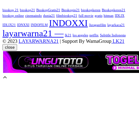
bioskop 21
bioskop21
BioskopGratis21
Bioskopin21
bioskopkeren
Bioskopkeren21
bioskop online
cinemaindo
dunia21
filmbioskop21
full movie
gratis
hitman
IDLIX
INDOXXI
IDLIX21
IDNXXI
INDOFILM
Juraganfilm
layarkaca21
layarwarna21 —
lk21
los angeles
netflix
Subtitle Indonesia
© 2023
LAYARWARNA21
| Support By WarnaGroup
LK21
close