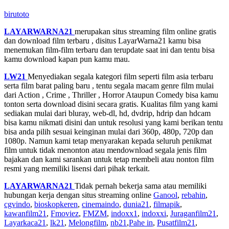
birutoto
LAYARWARNA21
merupakan situs streaming film online gratis
dan download film terbaru , disitus LayarWarna21 kamu bisa
menemukan film-film terbaru dan terupdate saat ini dan tentu bisa
kamu download kapan pun kamu mau.
LW21
Menyediakan segala kategori film seperti film asia terbaru
serta film barat paling baru , tentu segala macam genre film mulai
dari Action , Crime , Thriller , Horror Ataupun Comedy bisa kamu
tonton serta download disini secara gratis. Kualitas film yang kami
sediakan mulai dari bluray, web-dl, hd, dvdrip, hdrip dan hdcam
bisa kamu nikmati disini dan untuk resolusi yang kami berikan tentu
bisa anda pilih sesuai keinginan mulai dari 360p, 480p, 720p dan
1080p. Namun kami tetap menyarakan kepada seluruh penikmat
film untuk tidak menonton atau mendownload segala jenis film
bajakan dan kami sarankan untuk tetap membeli atau nonton film
resmi yang memiliki lisensi dari pihak terkait.
LAYARWARNA21
Tidak pernah bekerja sama atau memiliki
hubungan kerja dengan situs streaming online
Ganool
,
rebahin
,
cgvindo
,
bioskopkeren
,
cinemaindo
,
dunia21
,
filmapik
,
kawanfilm21
,
Fmoviez
,
FMZM
,
indoxx1
,
indoxxi
,
Juraganfilm21
,
Layarkaca21
,
lk21
,
Melongfilm
,
nb21
,
Pahe in
,
Pusatfilm21
,