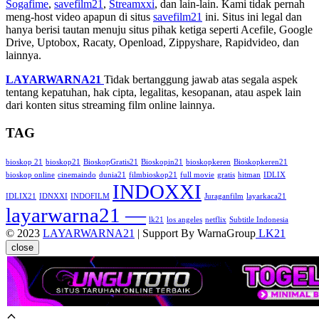
Sogafime
,
savefilm21
,
Streamxxi
, dan lain-lain. Kami tidak pernah
meng-host video apapun di situs
savefilm21
ini. Situs ini legal dan
hanya berisi tautan menuju situs pihak ketiga seperti Acefile, Google
Drive, Uptobox, Racaty, Openload, Zippyshare, Rapidvideo, dan
lainnya.
LAYARWARNA21
Tidak bertanggung jawab atas segala aspek
tentang kepatuhan, hak cipta, legalitas, kesopanan, atau aspek lain
dari konten situs streaming film online lainnya.
TAG
bioskop 21
bioskop21
BioskopGratis21
Bioskopin21
bioskopkeren
Bioskopkeren21
bioskop online
cinemaindo
dunia21
filmbioskop21
full movie
gratis
hitman
IDLIX
INDOXXI
IDLIX21
IDNXXI
INDOFILM
Juraganfilm
layarkaca21
layarwarna21 —
lk21
los angeles
netflix
Subtitle Indonesia
© 2023
LAYARWARNA21
| Support By WarnaGroup
LK21
close