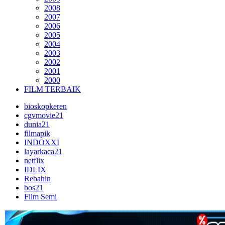
2008
2007
2006
2005
2004
2003
2002
2001
2000
FILM TERBAIK
bioskopkeren
cgvmovie21
dunia21
filmapik
INDOXXI
layarkaca21
netflix
IDLIX
Rebahin
bos21
Film Semi