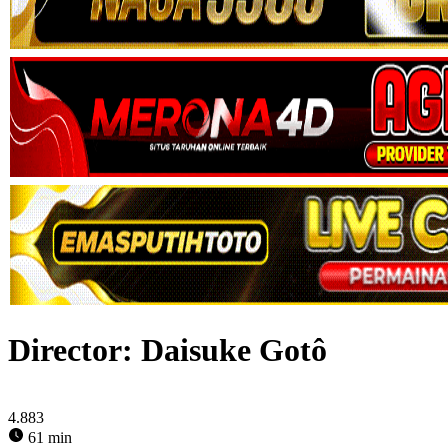
Director:
Daisuke Gotô
4.883
61 min