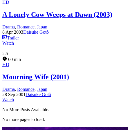
HD
A Lonely Cow Weeps at Dawn (2003)
Drama
,
Romance
,
Japan
8 Apr 2003
Daisuke Gotô
Trailer
Watch
2.5
60 min
HD
Mourning Wife (2001)
Drama
,
Romance
,
Japan
28 Sep 2001
Daisuke Gotô
Watch
No More Posts Available.
No more pages to load.