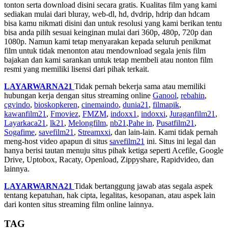
tonton serta download disini secara gratis. Kualitas film yang kami
sediakan mulai dari bluray, web-dl, hd, dvdrip, hdrip dan hdcam
bisa kamu nikmati disini dan untuk resolusi yang kami berikan tentu
bisa anda pilih sesuai keinginan mulai dari 360p, 480p, 720p dan
1080p. Namun kami tetap menyarakan kepada seluruh penikmat
film untuk tidak menonton atau mendownload segala jenis film
bajakan dan kami sarankan untuk tetap membeli atau nonton film
resmi yang memiliki lisensi dari pihak terkait.
LAYARWARNA21
Tidak pernah bekerja sama atau memiliki
hubungan kerja dengan situs streaming online
Ganool
,
rebahin
,
cgvindo
,
bioskopkeren
,
cinemaindo
,
dunia21
,
filmapik
,
kawanfilm21
,
Fmoviez
,
FMZM
,
indoxx1
,
indoxxi
,
Juraganfilm21
,
Layarkaca21
,
lk21
,
Melongfilm
,
nb21
,
Pahe in
,
Pusatfilm21
,
Sogafime
,
savefilm21
,
Streamxxi
, dan lain-lain. Kami tidak pernah
meng-host video apapun di situs
savefilm21
ini. Situs ini legal dan
hanya berisi tautan menuju situs pihak ketiga seperti Acefile, Google
Drive, Uptobox, Racaty, Openload, Zippyshare, Rapidvideo, dan
lainnya.
LAYARWARNA21
Tidak bertanggung jawab atas segala aspek
tentang kepatuhan, hak cipta, legalitas, kesopanan, atau aspek lain
dari konten situs streaming film online lainnya.
TAG