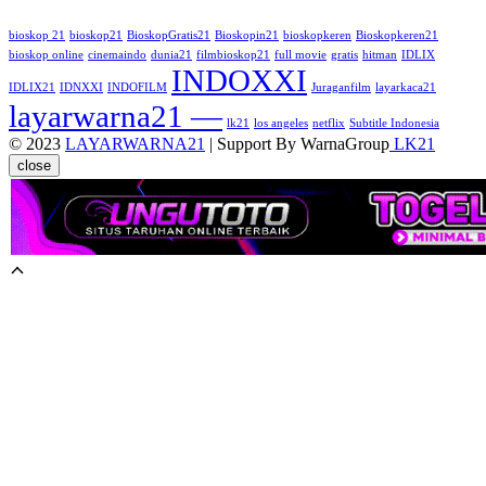
bioskop 21
bioskop21
BioskopGratis21
Bioskopin21
bioskopkeren
Bioskopkeren21
bioskop online
cinemaindo
dunia21
filmbioskop21
full movie
gratis
hitman
IDLIX
INDOXXI
IDLIX21
IDNXXI
INDOFILM
Juraganfilm
layarkaca21
layarwarna21 —
lk21
los angeles
netflix
Subtitle Indonesia
© 2023
LAYARWARNA21
| Support By WarnaGroup
LK21
close