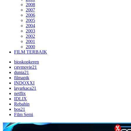
2008
2007
2006
2005
2004
2003
2002
2001
2000
FILM TERBAIK
bioskopkeren
cgvmovie21
dunia21
filmapik
INDOXXI
layarkaca21
netflix
IDLIX
Rebahin
bos21
Film Semi