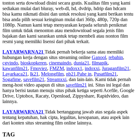
tonton serta download disini secara gratis. Kualitas film yang kami
sediakan mulai dari bluray, web-dl, hd, dvdrip, hdrip dan hdcam
bisa kamu nikmati disini dan untuk resolusi yang kami berikan tentu
bisa anda pilih sesuai keinginan mulai dari 360p, 480p, 720p dan
1080p. Namun kami tetap menyarakan kepada seluruh penikmat
film untuk tidak menonton atau mendownload segala jenis film
bajakan dan kami sarankan untuk tetap membeli atau nonton film
resmi yang memiliki lisensi dari pihak terkait.
LAYARWARNA21
Tidak pernah bekerja sama atau memiliki
hubungan kerja dengan situs streaming online
Ganool
,
rebahin
,
cgvindo
,
bioskopkeren
,
cinemaindo
,
dunia21
,
filmapik
,
kawanfilm21
,
Fmoviez
,
FMZM
,
indoxx1
,
indoxxi
,
Juraganfilm21
,
Layarkaca21
,
lk21
,
Melongfilm
,
nb21
,
Pahe in
,
Pusatfilm21
,
Sogafime
,
savefilm21
,
Streamxxi
, dan lain-lain. Kami tidak pernah
meng-host video apapun di situs
savefilm21
ini. Situs ini legal dan
hanya berisi tautan menuju situs pihak ketiga seperti Acefile, Google
Drive, Uptobox, Racaty, Openload, Zippyshare, Rapidvideo, dan
lainnya.
LAYARWARNA21
Tidak bertanggung jawab atas segala aspek
tentang kepatuhan, hak cipta, legalitas, kesopanan, atau aspek lain
dari konten situs streaming film online lainnya.
TAG