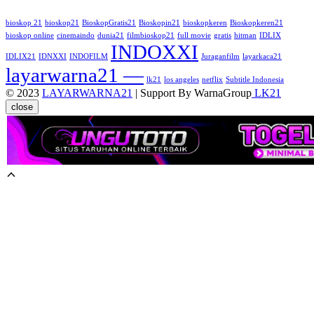
bioskop 21
bioskop21
BioskopGratis21
Bioskopin21
bioskopkeren
Bioskopkeren21
bioskop online
cinemaindo
dunia21
filmbioskop21
full movie
gratis
hitman
IDLIX
INDOXXI
IDLIX21
IDNXXI
INDOFILM
Juraganfilm
layarkaca21
layarwarna21 —
lk21
los angeles
netflix
Subtitle Indonesia
© 2023
LAYARWARNA21
| Support By WarnaGroup
LK21
close