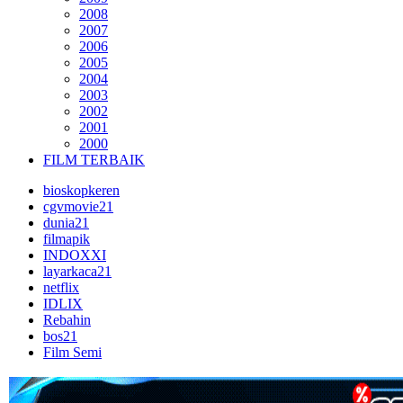
2008
2007
2006
2005
2004
2003
2002
2001
2000
FILM TERBAIK
bioskopkeren
cgvmovie21
dunia21
filmapik
INDOXXI
layarkaca21
netflix
IDLIX
Rebahin
bos21
Film Semi