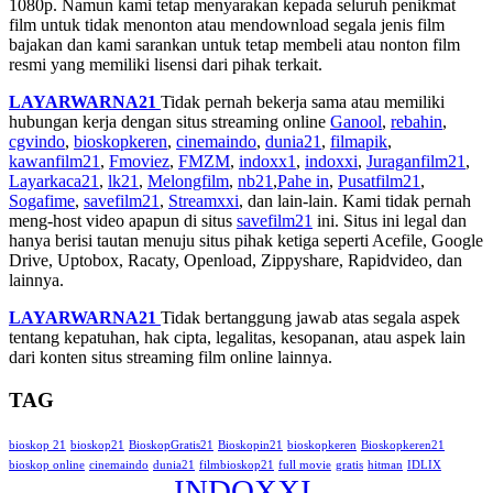
1080p. Namun kami tetap menyarakan kepada seluruh penikmat
film untuk tidak menonton atau mendownload segala jenis film
bajakan dan kami sarankan untuk tetap membeli atau nonton film
resmi yang memiliki lisensi dari pihak terkait.
LAYARWARNA21
Tidak pernah bekerja sama atau memiliki
hubungan kerja dengan situs streaming online
Ganool
,
rebahin
,
cgvindo
,
bioskopkeren
,
cinemaindo
,
dunia21
,
filmapik
,
kawanfilm21
,
Fmoviez
,
FMZM
,
indoxx1
,
indoxxi
,
Juraganfilm21
,
Layarkaca21
,
lk21
,
Melongfilm
,
nb21
,
Pahe in
,
Pusatfilm21
,
Sogafime
,
savefilm21
,
Streamxxi
, dan lain-lain. Kami tidak pernah
meng-host video apapun di situs
savefilm21
ini. Situs ini legal dan
hanya berisi tautan menuju situs pihak ketiga seperti Acefile, Google
Drive, Uptobox, Racaty, Openload, Zippyshare, Rapidvideo, dan
lainnya.
LAYARWARNA21
Tidak bertanggung jawab atas segala aspek
tentang kepatuhan, hak cipta, legalitas, kesopanan, atau aspek lain
dari konten situs streaming film online lainnya.
TAG
bioskop 21
bioskop21
BioskopGratis21
Bioskopin21
bioskopkeren
Bioskopkeren21
bioskop online
cinemaindo
dunia21
filmbioskop21
full movie
gratis
hitman
IDLIX
INDOXXI