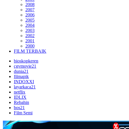
2008
2007
2006
2005
2004
2003
2002
2001
2000
FILM TERBAIK
bioskopkeren
cgvmovie21
dunia21
filmapik
INDOXXI
layarkaca21
netflix
IDLIX
Rebahin
bos21
Film Semi