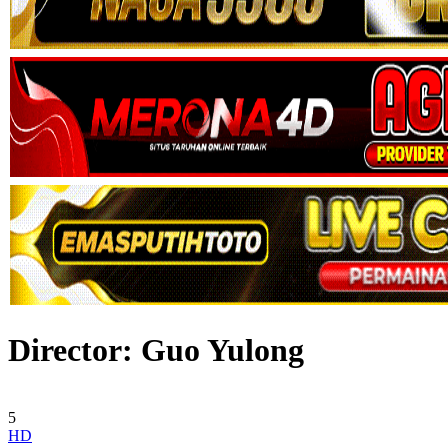
Director:
Guo Yulong
5
HD