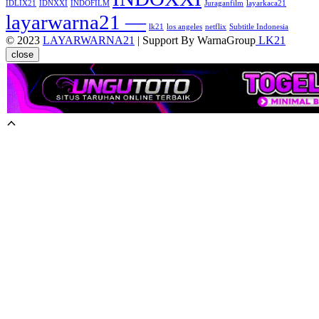
IDLIX21
IDNXXI
INDOFILM
Juraganfilm
layarkaca21
layarwarna21 —
lk21
los angeles
netflix
Subtitle Indonesia
© 2023
LAYARWARNA21
| Support By WarnaGroup
LK21
close