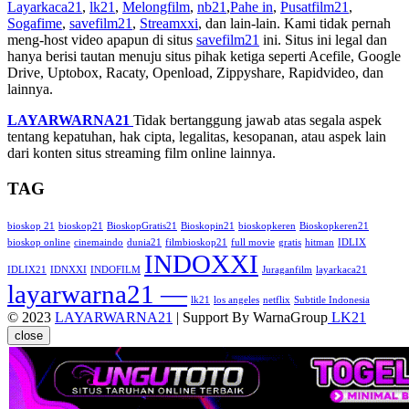
Layarkaca21
,
lk21
,
Melongfilm
,
nb21
,
Pahe in
,
Pusatfilm21
,
Sogafime
,
savefilm21
,
Streamxxi
, dan lain-lain. Kami tidak pernah
meng-host video apapun di situs
savefilm21
ini. Situs ini legal dan
hanya berisi tautan menuju situs pihak ketiga seperti Acefile, Google
Drive, Uptobox, Racaty, Openload, Zippyshare, Rapidvideo, dan
lainnya.
LAYARWARNA21
Tidak bertanggung jawab atas segala aspek
tentang kepatuhan, hak cipta, legalitas, kesopanan, atau aspek lain
dari konten situs streaming film online lainnya.
TAG
bioskop 21
bioskop21
BioskopGratis21
Bioskopin21
bioskopkeren
Bioskopkeren21
bioskop online
cinemaindo
dunia21
filmbioskop21
full movie
gratis
hitman
IDLIX
INDOXXI
IDLIX21
IDNXXI
INDOFILM
Juraganfilm
layarkaca21
layarwarna21 —
lk21
los angeles
netflix
Subtitle Indonesia
© 2023
LAYARWARNA21
| Support By WarnaGroup
LK21
close