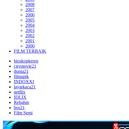
2008
2007
2006
2005
2004
2003
2002
2001
2000
FILM TERBAIK
bioskopkeren
cgvmovie21
dunia21
filmapik
INDOXXI
layarkaca21
netflix
IDLIX
Rebahin
bos21
Film Semi