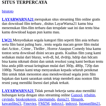
SITUS TERPERCAYA
birutoto
LAYARWARNA21
merupakan situs streaming film online gratis
dan download film terbaru , disitus LayarWarna21 kamu bisa
menemukan film-film terbaru dan terupdate saat ini dan tentu bisa
kamu download kapan pun kamu mau.
LW21
Menyediakan segala kategori film seperti film asia terbaru
serta film barat paling baru , tentu segala macam genre film mulai
dari Action , Crime , Thriller , Horror Ataupun Comedy bisa kamu
tonton serta download disini secara gratis. Kualitas film yang kami
sediakan mulai dari bluray, web-dl, hd, dvdrip, hdrip dan hdcam
bisa kamu nikmati disini dan untuk resolusi yang kami berikan tentu
bisa anda pilih sesuai keinginan mulai dari 360p, 480p, 720p dan
1080p. Namun kami tetap menyarakan kepada seluruh penikmat
film untuk tidak menonton atau mendownload segala jenis film
bajakan dan kami sarankan untuk tetap membeli atau nonton film
resmi yang memiliki lisensi dari pihak terkait.
LAYARWARNA21
Tidak pernah bekerja sama atau memiliki
hubungan kerja dengan situs streaming online
Ganool
,
rebahin
,
cgvindo
,
bioskopkeren
,
cinemaindo
,
dunia21
,
filmapik
,
kawanfilm21
,
Fmoviez
,
FMZM
,
indoxx1
,
indoxxi
,
Juraganfilm21
,