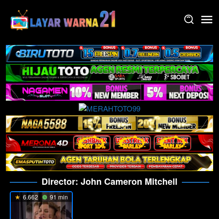
Skip
to
content
Director:
John Cameron Mitchell
6.662
91 min