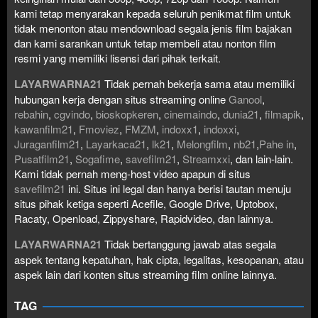
kami tetap menyarakan kepada seluruh penikmat film untuk
tidak menonton atau mendownload segala jenis film bajakan
dan kami sarankan untuk tetap membeli atau nonton film
resmi yang memiliki lisensi dari pihak terkait.
LAYARWARNA21
Tidak pernah bekerja sama atau memiliki
hubungan kerja dengan situs streaming online
Ganool
,
rebahin
,
cgvindo
,
bioskopkeren
,
cinemaindo
,
dunia21
,
filmapik
,
kawanfilm21
,
Fmoviez
,
FMZM
,
indoxx1
,
indoxxi
,
Juraganfilm21
,
Layarkaca21
,
lk21
,
Melongfilm
,
nb21
,
Pahe in
,
Pusatfilm21
,
Sogafime
,
savefilm21
,
Streamxxi
, dan lain-lain.
Kami tidak pernah meng-host video apapun di situs
savefilm21
ini. Situs ini legal dan hanya berisi tautan menuju
situs pihak ketiga seperti Acefile, Google Drive, Uptobox,
Racaty, Openload, Zippyshare, Rapidvideo, dan lainnya.
LAYARWARNA21
Tidak bertanggung jawab atas segala
aspek tentang kepatuhan, hak cipta, legalitas, kesopanan, atau
aspek lain dari konten situs streaming film online lainnya.
TAG