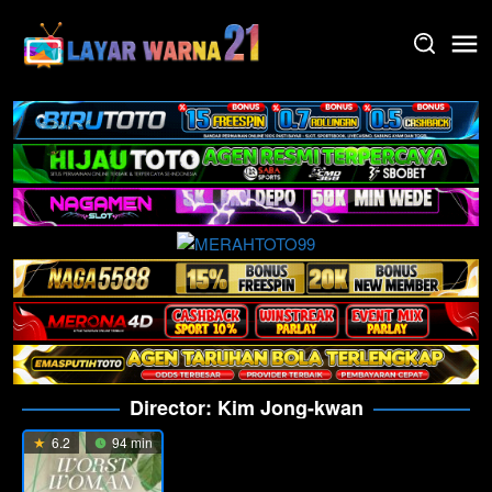
Skip
to
content
Director:
Kim Jong-kwan
6.2
94 min