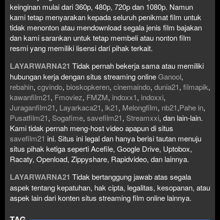
keinginan mulai dari 360p, 480p, 720p dan 1080p. Namun
kami tetap menyarakan kepada seluruh penikmat film untuk
tidak menonton atau mendownload segala jenis film bajakan
dan kami sarankan untuk tetap membeli atau nonton film
resmi yang memiliki lisensi dari pihak terkait.
LAYARWARNA21
Tidak pernah bekerja sama atau memiliki
hubungan kerja dengan situs streaming online
Ganool
,
rebahin
,
cgvindo
,
bioskopkeren
,
cinemaindo
,
dunia21
,
filmapik
,
kawanfilm21
,
Fmoviez
,
FMZM
,
indoxx1
,
indoxxi
,
Juraganfilm21
,
Layarkaca21
,
lk21
,
Melongfilm
,
nb21
,
Pahe in
,
Pusatfilm21
,
Sogafime
,
savefilm21
,
Streamxxi
, dan lain-lain.
Kami tidak pernah meng-host video apapun di situs
savefilm21
ini. Situs ini legal dan hanya berisi tautan menuju
situs pihak ketiga seperti Acefile, Google Drive, Uptobox,
Racaty, Openload, Zippyshare, Rapidvideo, dan lainnya.
LAYARWARNA21
Tidak bertanggung jawab atas segala
aspek tentang kepatuhan, hak cipta, legalitas, kesopanan, atau
aspek lain dari konten situs streaming film online lainnya.
TAG