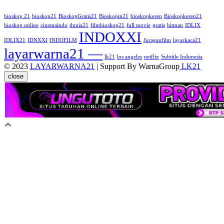
bioskop 21
bioskop21
BioskopGratis21
Bioskopin21
bioskopkeren
Bioskopkeren21
bioskop online
cinemaindo
dunia21
filmbioskop21
full movie
gratis
hitman
IDLIX
INDOXXI
IDLIX21
IDNXXI
INDOFILM
Juraganfilm
layarkaca21
layarwarna21 —
lk21
los angeles
netflix
Subtitle Indonesia
© 2023
LAYARWARNA21
| Support By WarnaGroup
LK21
close