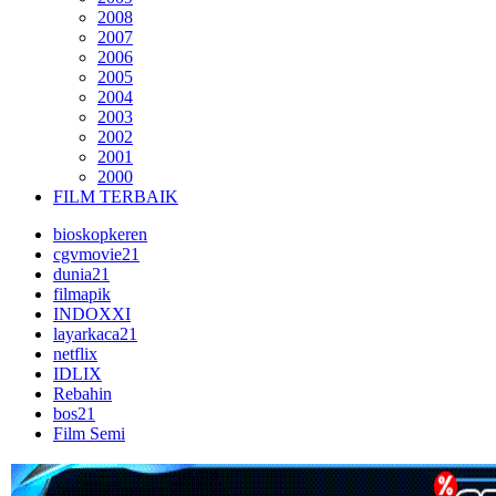
2008
2007
2006
2005
2004
2003
2002
2001
2000
FILM TERBAIK
bioskopkeren
cgvmovie21
dunia21
filmapik
INDOXXI
layarkaca21
netflix
IDLIX
Rebahin
bos21
Film Semi