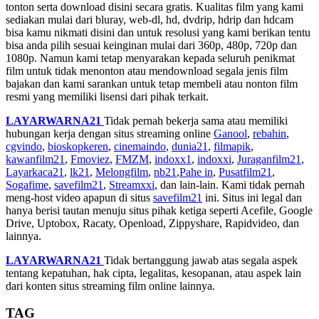
tonton serta download disini secara gratis. Kualitas film yang kami
sediakan mulai dari bluray, web-dl, hd, dvdrip, hdrip dan hdcam
bisa kamu nikmati disini dan untuk resolusi yang kami berikan tentu
bisa anda pilih sesuai keinginan mulai dari 360p, 480p, 720p dan
1080p. Namun kami tetap menyarakan kepada seluruh penikmat
film untuk tidak menonton atau mendownload segala jenis film
bajakan dan kami sarankan untuk tetap membeli atau nonton film
resmi yang memiliki lisensi dari pihak terkait.
LAYARWARNA21
Tidak pernah bekerja sama atau memiliki
hubungan kerja dengan situs streaming online
Ganool
,
rebahin
,
cgvindo
,
bioskopkeren
,
cinemaindo
,
dunia21
,
filmapik
,
kawanfilm21
,
Fmoviez
,
FMZM
,
indoxx1
,
indoxxi
,
Juraganfilm21
,
Layarkaca21
,
lk21
,
Melongfilm
,
nb21
,
Pahe in
,
Pusatfilm21
,
Sogafime
,
savefilm21
,
Streamxxi
, dan lain-lain. Kami tidak pernah
meng-host video apapun di situs
savefilm21
ini. Situs ini legal dan
hanya berisi tautan menuju situs pihak ketiga seperti Acefile, Google
Drive, Uptobox, Racaty, Openload, Zippyshare, Rapidvideo, dan
lainnya.
LAYARWARNA21
Tidak bertanggung jawab atas segala aspek
tentang kepatuhan, hak cipta, legalitas, kesopanan, atau aspek lain
dari konten situs streaming film online lainnya.
TAG