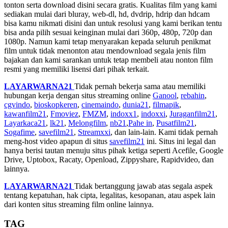
tonton serta download disini secara gratis. Kualitas film yang kami
sediakan mulai dari bluray, web-dl, hd, dvdrip, hdrip dan hdcam
bisa kamu nikmati disini dan untuk resolusi yang kami berikan tentu
bisa anda pilih sesuai keinginan mulai dari 360p, 480p, 720p dan
1080p. Namun kami tetap menyarakan kepada seluruh penikmat
film untuk tidak menonton atau mendownload segala jenis film
bajakan dan kami sarankan untuk tetap membeli atau nonton film
resmi yang memiliki lisensi dari pihak terkait.
LAYARWARNA21
Tidak pernah bekerja sama atau memiliki
hubungan kerja dengan situs streaming online
Ganool
,
rebahin
,
cgvindo
,
bioskopkeren
,
cinemaindo
,
dunia21
,
filmapik
,
kawanfilm21
,
Fmoviez
,
FMZM
,
indoxx1
,
indoxxi
,
Juraganfilm21
,
Layarkaca21
,
lk21
,
Melongfilm
,
nb21
,
Pahe in
,
Pusatfilm21
,
Sogafime
,
savefilm21
,
Streamxxi
, dan lain-lain. Kami tidak pernah
meng-host video apapun di situs
savefilm21
ini. Situs ini legal dan
hanya berisi tautan menuju situs pihak ketiga seperti Acefile, Google
Drive, Uptobox, Racaty, Openload, Zippyshare, Rapidvideo, dan
lainnya.
LAYARWARNA21
Tidak bertanggung jawab atas segala aspek
tentang kepatuhan, hak cipta, legalitas, kesopanan, atau aspek lain
dari konten situs streaming film online lainnya.
TAG