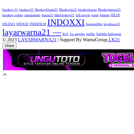
bioskop 21
bioskop21
BioskopGratis21
Bioskopin21
bioskopkeren
Bioskopkeren21
bioskop online
cinemaindo
dunia21
filmbioskop21
full movie
gratis
hitman
IDLIX
INDOXXI
IDLIX21
IDNXXI
INDOFILM
Juraganfilm
layarkaca21
layarwarna21 —
lk21
los angeles
netflix
Subtitle Indonesia
© 2023
LAYARWARNA21
| Support By WarnaGroup
LK21
close