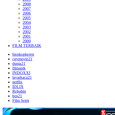
2008
2007
2006
2005
2004
2003
2002
2001
2000
FILM TERBAIK
bioskopkeren
cgvmovie21
dunia21
filmapik
INDOXXI
layarkaca21
netflix
IDLIX
Rebahin
bos21
Film Semi