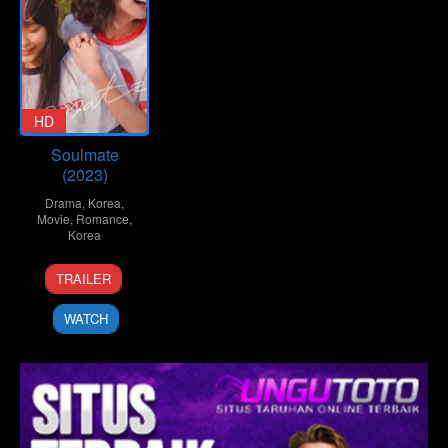
HD
Soulmate
(2023)
Drama
,
Korea
,
Movie
,
Romance
,
Korea
15
Min
TRAILER
Mar
Yong-
2023
keun
WATCH