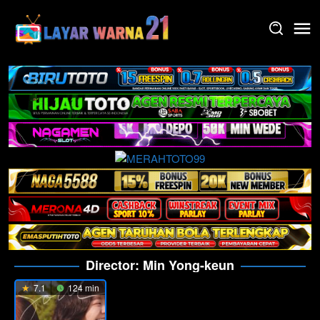
Skip
to
content
Director:
Min Yong-keun
7.1
124 min