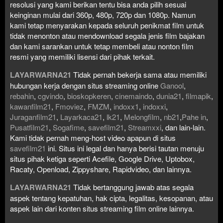
resolusi yang kami berikan tentu bisa anda pilih sesuai
keinginan mulai dari 360p, 480p, 720p dan 1080p. Namun
kami tetap menyarakan kepada seluruh penikmat film untuk
tidak menonton atau mendownload segala jenis film bajakan
dan kami sarankan untuk tetap membeli atau nonton film
resmi yang memiliki lisensi dari pihak terkait.
LAYARWARNA21
Tidak pernah bekerja sama atau memiliki
hubungan kerja dengan situs streaming online
Ganool
,
rebahin
,
cgvindo
,
bioskopkeren
,
cinemaindo
,
dunia21
,
filmapik
,
kawanfilm21
,
Fmoviez
,
FMZM
,
indoxx1
,
indoxxi
,
Juraganfilm21
,
Layarkaca21
,
lk21
,
Melongfilm
,
nb21
,
Pahe in
,
Pusatfilm21
,
Sogafime
,
savefilm21
,
Streamxxi
, dan lain-lain.
Kami tidak pernah meng-host video apapun di situs
savefilm21
ini. Situs ini legal dan hanya berisi tautan menuju
situs pihak ketiga seperti Acefile, Google Drive, Uptobox,
Racaty, Openload, Zippyshare, Rapidvideo, dan lainnya.
LAYARWARNA21
Tidak bertanggung jawab atas segala
aspek tentang kepatuhan, hak cipta, legalitas, kesopanan, atau
aspek lain dari konten situs streaming film online lainnya.