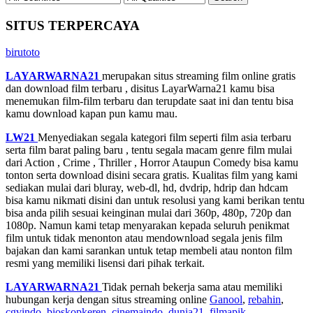
SITUS TERPERCAYA
birutoto
LAYARWARNA21
merupakan situs streaming film online gratis
dan download film terbaru , disitus LayarWarna21 kamu bisa
menemukan film-film terbaru dan terupdate saat ini dan tentu bisa
kamu download kapan pun kamu mau.
LW21
Menyediakan segala kategori film seperti film asia terbaru
serta film barat paling baru , tentu segala macam genre film mulai
dari Action , Crime , Thriller , Horror Ataupun Comedy bisa kamu
tonton serta download disini secara gratis. Kualitas film yang kami
sediakan mulai dari bluray, web-dl, hd, dvdrip, hdrip dan hdcam
bisa kamu nikmati disini dan untuk resolusi yang kami berikan tentu
bisa anda pilih sesuai keinginan mulai dari 360p, 480p, 720p dan
1080p. Namun kami tetap menyarakan kepada seluruh penikmat
film untuk tidak menonton atau mendownload segala jenis film
bajakan dan kami sarankan untuk tetap membeli atau nonton film
resmi yang memiliki lisensi dari pihak terkait.
LAYARWARNA21
Tidak pernah bekerja sama atau memiliki
hubungan kerja dengan situs streaming online
Ganool
,
rebahin
,
cgvindo
,
bioskopkeren
,
cinemaindo
,
dunia21
,
filmapik
,