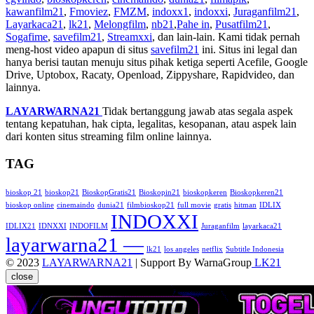
kawanfilm21
,
Fmoviez
,
FMZM
,
indoxx1
,
indoxxi
,
Juraganfilm21
,
Layarkaca21
,
lk21
,
Melongfilm
,
nb21
,
Pahe in
,
Pusatfilm21
,
Sogafime
,
savefilm21
,
Streamxxi
, dan lain-lain. Kami tidak pernah
meng-host video apapun di situs
savefilm21
ini. Situs ini legal dan
hanya berisi tautan menuju situs pihak ketiga seperti Acefile, Google
Drive, Uptobox, Racaty, Openload, Zippyshare, Rapidvideo, dan
lainnya.
LAYARWARNA21
Tidak bertanggung jawab atas segala aspek
tentang kepatuhan, hak cipta, legalitas, kesopanan, atau aspek lain
dari konten situs streaming film online lainnya.
TAG
bioskop 21
bioskop21
BioskopGratis21
Bioskopin21
bioskopkeren
Bioskopkeren21
bioskop online
cinemaindo
dunia21
filmbioskop21
full movie
gratis
hitman
IDLIX
INDOXXI
IDLIX21
IDNXXI
INDOFILM
Juraganfilm
layarkaca21
layarwarna21 —
lk21
los angeles
netflix
Subtitle Indonesia
© 2023
LAYARWARNA21
| Support By WarnaGroup
LK21
close