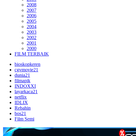
2008
2007
2006
2005
2004
2003
2002
2001
2000
FILM TERBAIK
bioskopkeren
cgvmovie21
dunia21
filmapik
INDOXXI
layarkaca21
netflix
IDLIX
Rebahin
bos21
Film Semi