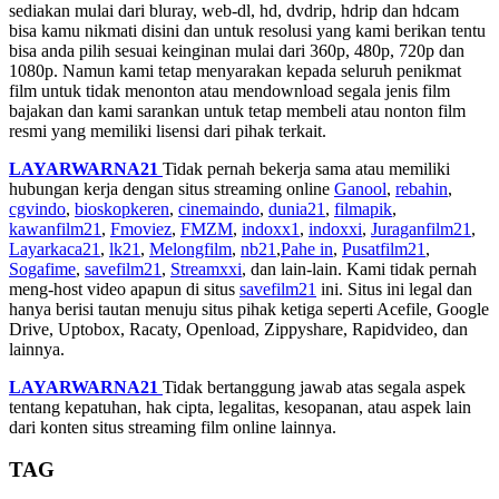
sediakan mulai dari bluray, web-dl, hd, dvdrip, hdrip dan hdcam
bisa kamu nikmati disini dan untuk resolusi yang kami berikan tentu
bisa anda pilih sesuai keinginan mulai dari 360p, 480p, 720p dan
1080p. Namun kami tetap menyarakan kepada seluruh penikmat
film untuk tidak menonton atau mendownload segala jenis film
bajakan dan kami sarankan untuk tetap membeli atau nonton film
resmi yang memiliki lisensi dari pihak terkait.
LAYARWARNA21
Tidak pernah bekerja sama atau memiliki
hubungan kerja dengan situs streaming online
Ganool
,
rebahin
,
cgvindo
,
bioskopkeren
,
cinemaindo
,
dunia21
,
filmapik
,
kawanfilm21
,
Fmoviez
,
FMZM
,
indoxx1
,
indoxxi
,
Juraganfilm21
,
Layarkaca21
,
lk21
,
Melongfilm
,
nb21
,
Pahe in
,
Pusatfilm21
,
Sogafime
,
savefilm21
,
Streamxxi
, dan lain-lain. Kami tidak pernah
meng-host video apapun di situs
savefilm21
ini. Situs ini legal dan
hanya berisi tautan menuju situs pihak ketiga seperti Acefile, Google
Drive, Uptobox, Racaty, Openload, Zippyshare, Rapidvideo, dan
lainnya.
LAYARWARNA21
Tidak bertanggung jawab atas segala aspek
tentang kepatuhan, hak cipta, legalitas, kesopanan, atau aspek lain
dari konten situs streaming film online lainnya.
TAG