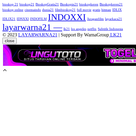
bioskop 21
bioskop21
BioskopGratis21
Bioskopin21
bioskopkeren
Bioskopkeren21
bioskop online
cinemaindo
dunia21
filmbioskop21
full movie
gratis
hitman
IDLIX
INDOXXI
IDLIX21
IDNXXI
INDOFILM
Juraganfilm
layarkaca21
layarwarna21 —
lk21
los angeles
netflix
Subtitle Indonesia
© 2023
LAYARWARNA21
| Support By WarnaGroup
LK21
close