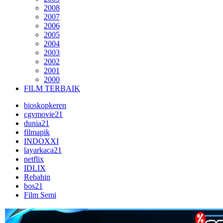
2008
2007
2006
2005
2004
2003
2002
2001
2000
FILM TERBAIK
bioskopkeren
cgvmovie21
dunia21
filmapik
INDOXXI
layarkaca21
netflix
IDLIX
Rebahin
bos21
Film Semi