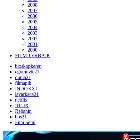
2008
2007
2006
2005
2004
2003
2002
2001
2000
FILM TERBAIK
bioskopkeren
cgvmovie21
dunia21
filmapik
INDOXXI
layarkaca21
netflix
IDLIX
Rebahin
bos21
Film Semi