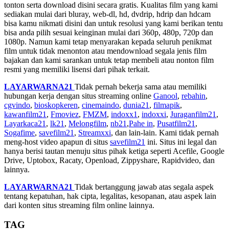
tonton serta download disini secara gratis. Kualitas film yang kami
sediakan mulai dari bluray, web-dl, hd, dvdrip, hdrip dan hdcam
bisa kamu nikmati disini dan untuk resolusi yang kami berikan tentu
bisa anda pilih sesuai keinginan mulai dari 360p, 480p, 720p dan
1080p. Namun kami tetap menyarakan kepada seluruh penikmat
film untuk tidak menonton atau mendownload segala jenis film
bajakan dan kami sarankan untuk tetap membeli atau nonton film
resmi yang memiliki lisensi dari pihak terkait.
LAYARWARNA21
Tidak pernah bekerja sama atau memiliki
hubungan kerja dengan situs streaming online
Ganool
,
rebahin
,
cgvindo
,
bioskopkeren
,
cinemaindo
,
dunia21
,
filmapik
,
kawanfilm21
,
Fmoviez
,
FMZM
,
indoxx1
,
indoxxi
,
Juraganfilm21
,
Layarkaca21
,
lk21
,
Melongfilm
,
nb21
,
Pahe in
,
Pusatfilm21
,
Sogafime
,
savefilm21
,
Streamxxi
, dan lain-lain. Kami tidak pernah
meng-host video apapun di situs
savefilm21
ini. Situs ini legal dan
hanya berisi tautan menuju situs pihak ketiga seperti Acefile, Google
Drive, Uptobox, Racaty, Openload, Zippyshare, Rapidvideo, dan
lainnya.
LAYARWARNA21
Tidak bertanggung jawab atas segala aspek
tentang kepatuhan, hak cipta, legalitas, kesopanan, atau aspek lain
dari konten situs streaming film online lainnya.
TAG