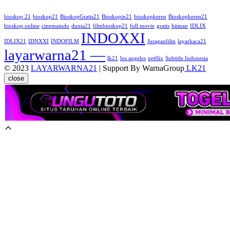
bioskop 21
bioskop21
BioskopGratis21
Bioskopin21
bioskopkeren
Bioskopkeren21
bioskop online
cinemaindo
dunia21
filmbioskop21
full movie
gratis
hitman
IDLIX
INDOXXI
IDLIX21
IDNXXI
INDOFILM
Juraganfilm
layarkaca21
layarwarna21 —
lk21
los angeles
netflix
Subtitle Indonesia
© 2023
LAYARWARNA21
| Support By WarnaGroup
LK21
close