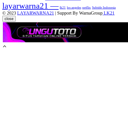
layarwarna21 —
lk21
los angeles
netflix
Subtitle Indonesia
© 2023
LAYARWARNA21
| Support By WarnaGroup
LK21
close