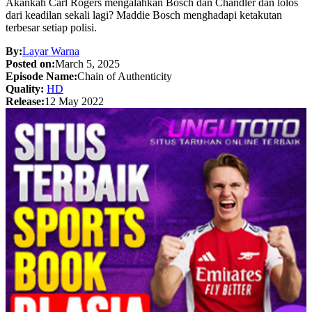
Akankah Carl Rogers mengalahkan Bosch dan Chandler dan lolos
dari keadilan sekali lagi? Maddie Bosch menghadapi ketakutan
terbesar setiap polisi.
By:
Layar Warna
Posted on:
March 5, 2025
Episode Name:
Chain of Authenticity
Quality:
HD
Release:
12 May 2022