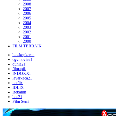
2008
2007
2006
2005
2004
2003
2002
2001
2000
FILM TERBAIK
bioskopkeren
cgvmovie21
dunia21
filmapik
INDOXXI
layarkaca21
netflix
IDLIX
Rebahin
bos21
Film Semi