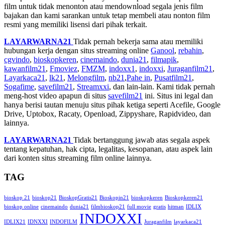
film untuk tidak menonton atau mendownload segala jenis film
bajakan dan kami sarankan untuk tetap membeli atau nonton film
resmi yang memiliki lisensi dari pihak terkait.
LAYARWARNA21
Tidak pernah bekerja sama atau memiliki
hubungan kerja dengan situs streaming online
Ganool
,
rebahin
,
cgvindo
,
bioskopkeren
,
cinemaindo
,
dunia21
,
filmapik
,
kawanfilm21
,
Fmoviez
,
FMZM
,
indoxx1
,
indoxxi
,
Juraganfilm21
,
Layarkaca21
,
lk21
,
Melongfilm
,
nb21
,
Pahe in
,
Pusatfilm21
,
Sogafime
,
savefilm21
,
Streamxxi
, dan lain-lain. Kami tidak pernah
meng-host video apapun di situs
savefilm21
ini. Situs ini legal dan
hanya berisi tautan menuju situs pihak ketiga seperti Acefile, Google
Drive, Uptobox, Racaty, Openload, Zippyshare, Rapidvideo, dan
lainnya.
LAYARWARNA21
Tidak bertanggung jawab atas segala aspek
tentang kepatuhan, hak cipta, legalitas, kesopanan, atau aspek lain
dari konten situs streaming film online lainnya.
TAG
bioskop 21
bioskop21
BioskopGratis21
Bioskopin21
bioskopkeren
Bioskopkeren21
bioskop online
cinemaindo
dunia21
filmbioskop21
full movie
gratis
hitman
IDLIX
INDOXXI
IDLIX21
IDNXXI
INDOFILM
Juraganfilm
layarkaca21