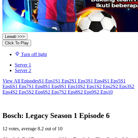
Lewati >>>
Click To Play
Turn off light
Server 1
Server 2
View All Episodes
S1 Eps1
S1 Eps2
S1 Eps3
S1 Eps4
S1 Eps5
S1
Eps6
S1 Eps7
S1 Eps8
S1 Eps9
S1 Eps10
S2 Eps1
S2 Eps2
S2 Eps3
S2
Eps4
S2 Eps5
S2 Eps6
S2 Eps7
S2 Eps8
S2 Eps9
S2 Eps10
Bosch: Legacy Season 1 Episode 6
12
votes, average
8.2
out of 10