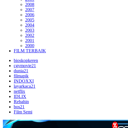
2008
2007
2006
2005
2004
2003
2002
2001
2000
FILM TERBAIK
bioskopkeren
cgvmovie21
dunia21
filmapik
INDOXXI
layarkaca21
netflix
IDLIX
Rebahin
bos21
Film Semi