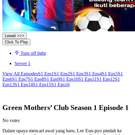
Lewati >>>
Click To Play
Turn off light
Server 1
View All Episodes
S1 Eps1
S1 Eps2
S1 Eps3
S1 Eps4
S1 Eps5
S1
Eps6
S1 Eps7
S1 Eps8
S1 Eps9
S1 Eps10
S1 Eps11
S1 Eps12
S1
Eps13
S1 Eps14
S1 Eps15
S1 Eps16
Green Mothers’ Club Season 1 Episode 1
No votes
Dalam upaya mencari awal yang baru, Lee Eun-pyo pindah ke