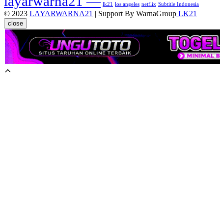
layarwarna21 —
lk21
los angeles
netflix
Subtitle Indonesia
© 2023
LAYARWARNA21
| Support By WarnaGroup
LK21
close