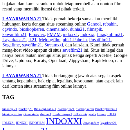
bajakan dan kami sarankan untuk tetap membeli atau nonton film
resmi yang memiliki lisensi dari pihak terkait.
LAYARWARNA21
Tidak pernah bekerja sama atau memiliki
hubungan kerja dengan situs streaming online
Ganool
,
rebahin
,
cgvindo
,
bioskopkeren
,
cinemaindo
,
dunia21
,
filmapik
,
kawanfilm21
,
Fmoviez
,
FMZM
,
indoxx1
,
indoxxi
,
Juraganfilm21
,
Layarkaca21
,
lk21
,
Melongfilm
,
nb21
,
Pahe in
,
Pusatfilm21
,
Sogafime
,
savefilm21
,
Streamxxi
, dan lain-lain. Kami tidak pernah
meng-host video apapun di situs
savefilm21
ini. Situs ini legal dan
hanya berisi tautan menuju situs pihak ketiga seperti Acefile, Google
Drive, Uptobox, Racaty, Openload, Zippyshare, Rapidvideo, dan
lainnya.
LAYARWARNA21
Tidak bertanggung jawab atas segala aspek
tentang kepatuhan, hak cipta, legalitas, kesopanan, atau aspek lain
dari konten situs streaming film online lainnya.
TAG
bioskop 21
bioskop21
BioskopGratis21
Bioskopin21
bioskopkeren
Bioskopkeren21
bioskop online
cinemaindo
dunia21
filmbioskop21
full movie
gratis
hitman
IDLIX
INDOXXI
IDLIX21
IDNXXI
INDOFILM
Juraganfilm
layarkaca21