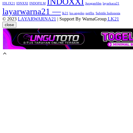
INDOXXI
IDLIX21
IDNXXI
INDOFILM
Juraganfilm
layarkaca21
layarwarna21 —
lk21
los angeles
netflix
Subtitle Indonesia
© 2023
LAYARWARNA21
| Support By WarnaGroup
LK21
close