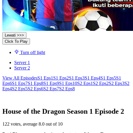
Lewati >>>
Click To Play
Turn off light
Server 1
Server 2
View All Episodes
S1 Eps1
S1 Eps2
S1 Eps3
S1 Eps4
S1 Eps5
S1
Eps6
S1 Eps7
S1 Eps8
S1 Eps9
S1 Eps10
S2 Eps1
S2 Eps2
S2 Eps3
S2
Eps4
S2 Eps5
S2 Eps6
S2 Eps7
S2 Eps8
House of the Dragon Season 1 Episode 2
122
votes, average
8.0
out of 10