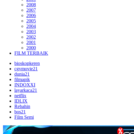
2008
2007
2006
2005
2004
2003
2002
2001
2000
FILM TERBAIK
bioskopkeren
cgvmovie21
dunia21
filmapik
INDOXXI
layarkaca21
netflix
IDLIX
Rebahin
bos21
Film Semi