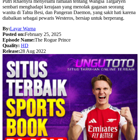
Putri Rhaenyra menyelami ramalan tentang Wangsa Targaryen
sembari menghadapi kerajaan yang menolak gagasan seorang
wanita di Tahta Besi, dan Pangeran Daemon, yang sakit hati karena
diabaikan sebagai pewaris Westeros, bersiap untuk berperang.
By:
Layar Warna
Posted on:
February 25, 2025
Episode Name:
The Rogue Prince
Quality:
HD
Release:
28 Aug 2022