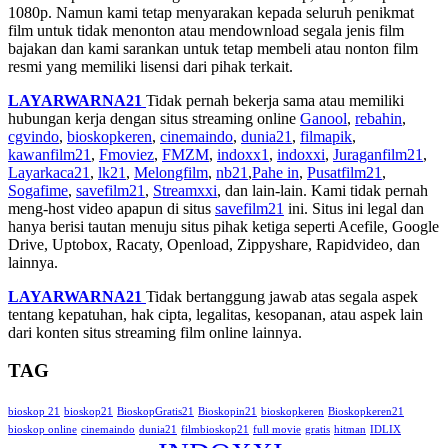
1080p. Namun kami tetap menyarakan kepada seluruh penikmat
film untuk tidak menonton atau mendownload segala jenis film
bajakan dan kami sarankan untuk tetap membeli atau nonton film
resmi yang memiliki lisensi dari pihak terkait.
LAYARWARNA21
Tidak pernah bekerja sama atau memiliki
hubungan kerja dengan situs streaming online
Ganool
,
rebahin
,
cgvindo
,
bioskopkeren
,
cinemaindo
,
dunia21
,
filmapik
,
kawanfilm21
,
Fmoviez
,
FMZM
,
indoxx1
,
indoxxi
,
Juraganfilm21
,
Layarkaca21
,
lk21
,
Melongfilm
,
nb21
,
Pahe in
,
Pusatfilm21
,
Sogafime
,
savefilm21
,
Streamxxi
, dan lain-lain. Kami tidak pernah
meng-host video apapun di situs
savefilm21
ini. Situs ini legal dan
hanya berisi tautan menuju situs pihak ketiga seperti Acefile, Google
Drive, Uptobox, Racaty, Openload, Zippyshare, Rapidvideo, dan
lainnya.
LAYARWARNA21
Tidak bertanggung jawab atas segala aspek
tentang kepatuhan, hak cipta, legalitas, kesopanan, atau aspek lain
dari konten situs streaming film online lainnya.
TAG
bioskop 21
bioskop21
BioskopGratis21
Bioskopin21
bioskopkeren
Bioskopkeren21
bioskop online
cinemaindo
dunia21
filmbioskop21
full movie
gratis
hitman
IDLIX