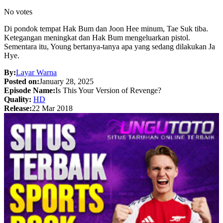
No votes
Di pondok tempat Hak Bum dan Joon Hee minum, Tae Suk tiba.
Ketegangan meningkat dan Hak Bum mengeluarkan pistol.
Sementara itu, Young bertanya-tanya apa yang sedang dilakukan Ja
Hye.
By:
Layar Warna
Posted on:
January 28, 2025
Episode Name:
Is This Your Version of Revenge?
Quality:
HD
Release:
22 Mar 2018