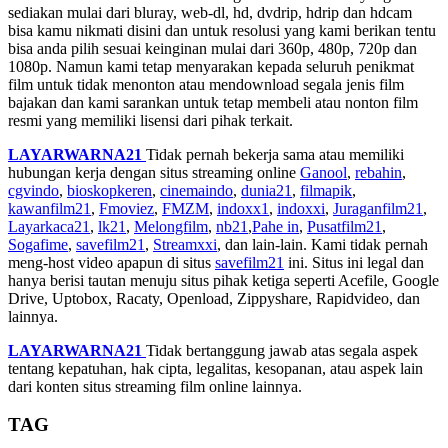
sediakan mulai dari bluray, web-dl, hd, dvdrip, hdrip dan hdcam
bisa kamu nikmati disini dan untuk resolusi yang kami berikan tentu
bisa anda pilih sesuai keinginan mulai dari 360p, 480p, 720p dan
1080p. Namun kami tetap menyarakan kepada seluruh penikmat
film untuk tidak menonton atau mendownload segala jenis film
bajakan dan kami sarankan untuk tetap membeli atau nonton film
resmi yang memiliki lisensi dari pihak terkait.
LAYARWARNA21
Tidak pernah bekerja sama atau memiliki
hubungan kerja dengan situs streaming online
Ganool
,
rebahin
,
cgvindo
,
bioskopkeren
,
cinemaindo
,
dunia21
,
filmapik
,
kawanfilm21
,
Fmoviez
,
FMZM
,
indoxx1
,
indoxxi
,
Juraganfilm21
,
Layarkaca21
,
lk21
,
Melongfilm
,
nb21
,
Pahe in
,
Pusatfilm21
,
Sogafime
,
savefilm21
,
Streamxxi
, dan lain-lain. Kami tidak pernah
meng-host video apapun di situs
savefilm21
ini. Situs ini legal dan
hanya berisi tautan menuju situs pihak ketiga seperti Acefile, Google
Drive, Uptobox, Racaty, Openload, Zippyshare, Rapidvideo, dan
lainnya.
LAYARWARNA21
Tidak bertanggung jawab atas segala aspek
tentang kepatuhan, hak cipta, legalitas, kesopanan, atau aspek lain
dari konten situs streaming film online lainnya.
TAG