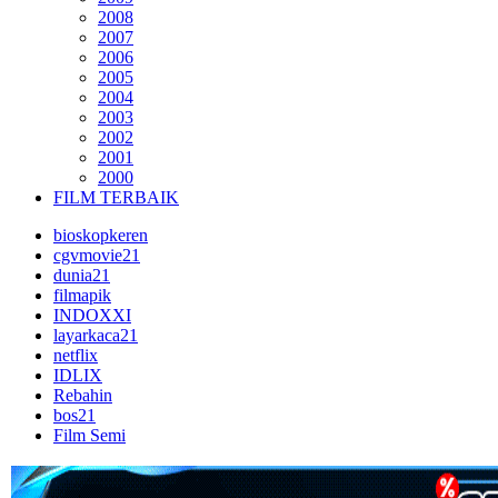
2008
2007
2006
2005
2004
2003
2002
2001
2000
FILM TERBAIK
bioskopkeren
cgvmovie21
dunia21
filmapik
INDOXXI
layarkaca21
netflix
IDLIX
Rebahin
bos21
Film Semi