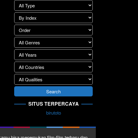
SITUS TERPERCAYA
birutoto
1 kamu bisa menemukan film-film terbaru dan