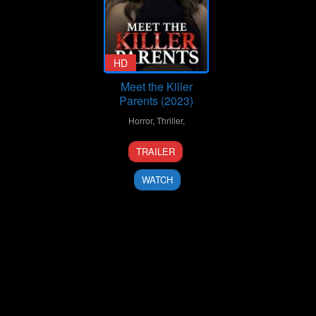
HD
Meet the Killer
Parents (2023)
Horror
,
Thriller
,
14
Sam
TRAILER
Jul
Coyle
2023
WATCH