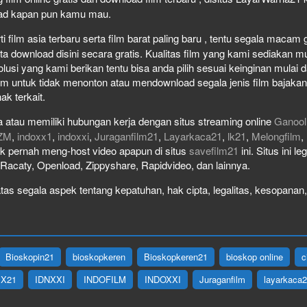
load kapan pun kamu mau.
film asia terbaru serta film barat paling baru , tentu segala macam gen
download disini secara gratis. Kualitas film yang kami sediakan mulai
olusi yang kami berikan tentu bisa anda pilih sesuai keinginan mula
lm untuk tidak menonton atau mendownload segala jenis film bajaka
ak terkait.
 atau memiliki hubungan kerja dengan situs streaming online
Ganool
ZM
,
indoxx1
,
indoxxi
,
Juraganfilm21
,
Layarkaca21
,
lk21
,
Melongfilm
,
idak pernah meng-host video apapun di situs
savefilm21
ini. Situs ini l
, Racaty, Openload, Zippyshare, Rapidvideo, dan lainnya.
as segala aspek tentang kepatuhan, hak cipta, legalitas, kesopanan, 
Bioskopin21
bioskopkeren
Bioskopkeren21
bioskop online
c
IX21
IDNXXI
INDOFILM
INDOXXI
Juraganfilm
layarkaca