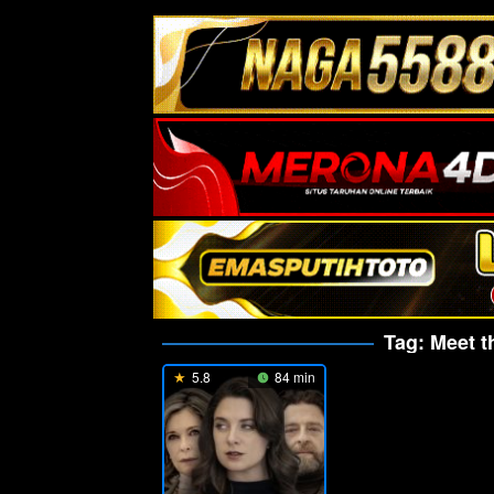
Tag:
Meet t
5.8
84 min