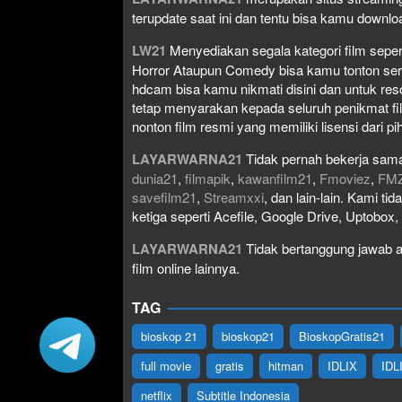
terupdate saat ini dan tentu bisa kamu down
LW21
Menyediakan segala kategori film seperti 
Horror Ataupun Comedy bisa kamu tonton serta 
hdcam bisa kamu nikmati disini dan untuk res
tetap menyarakan kepada seluruh penikmat fi
nonton film resmi yang memiliki lisensi dari pih
LAYARWARNA21
Tidak pernah bekerja sama
dunia21
,
filmapik
,
kawanfilm21
,
Fmoviez
,
FM
savefilm21
,
Streamxxi
, dan lain-lain. Kami t
ketiga seperti Acefile, Google Drive, Uptobox
LAYARWARNA21
Tidak bertanggung jawab at
film online lainnya.
TAG
bioskop 21
bioskop21
BioskopGratis21
full movie
gratis
hitman
IDLIX
IDL
netflix
Subtitle Indonesia