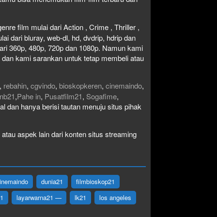
re film mulai dari Action , Crime , Thriller ,
 dari bluray, web-dl, hd, dvdrip, hdrip dan
i dari 360p, 480p, 720p dan 1080p. Namun kami
n dan kami sarankan untuk tetap membeli atau
,
rebahin
,
cgvindo
,
bioskopkeren
,
cinemaindo
,
nb21
,
Pahe in
,
Pusatfilm21
,
Sogafime
,
egal dan hanya berisi tautan menuju situs pihak
atau aspek lain dari konten situs streaming
inemaindo
dunia21
filmbioskop21
21
layarwarna21 —
lk21
los angeles