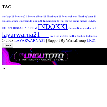
TAG
bioskop 21
bioskop21
BioskopGratis21
Bioskopin21
bioskopkeren
Bioskopkeren21
bioskop online
cinemaindo
dunia21
filmbioskop21
full movie
gratis
hitman
IDLIX
INDOXXI
IDLIX21
IDNXXI
INDOFILM
Juraganfilm
layarkaca21
layarwarna21 —
lk21
los angeles
netflix
Subtitle Indonesia
© 2023
LAYARWARNA21
| Support By WarnaGroup
LK21
close