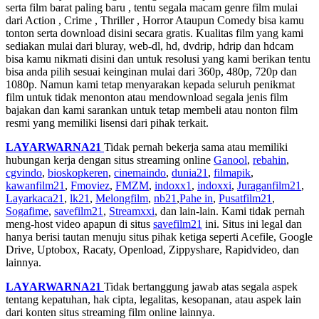
serta film barat paling baru , tentu segala macam genre film mulai
dari Action , Crime , Thriller , Horror Ataupun Comedy bisa kamu
tonton serta download disini secara gratis. Kualitas film yang kami
sediakan mulai dari bluray, web-dl, hd, dvdrip, hdrip dan hdcam
bisa kamu nikmati disini dan untuk resolusi yang kami berikan tentu
bisa anda pilih sesuai keinginan mulai dari 360p, 480p, 720p dan
1080p. Namun kami tetap menyarakan kepada seluruh penikmat
film untuk tidak menonton atau mendownload segala jenis film
bajakan dan kami sarankan untuk tetap membeli atau nonton film
resmi yang memiliki lisensi dari pihak terkait.
LAYARWARNA21
Tidak pernah bekerja sama atau memiliki
hubungan kerja dengan situs streaming online
Ganool
,
rebahin
,
cgvindo
,
bioskopkeren
,
cinemaindo
,
dunia21
,
filmapik
,
kawanfilm21
,
Fmoviez
,
FMZM
,
indoxx1
,
indoxxi
,
Juraganfilm21
,
Layarkaca21
,
lk21
,
Melongfilm
,
nb21
,
Pahe in
,
Pusatfilm21
,
Sogafime
,
savefilm21
,
Streamxxi
, dan lain-lain. Kami tidak pernah
meng-host video apapun di situs
savefilm21
ini. Situs ini legal dan
hanya berisi tautan menuju situs pihak ketiga seperti Acefile, Google
Drive, Uptobox, Racaty, Openload, Zippyshare, Rapidvideo, dan
lainnya.
LAYARWARNA21
Tidak bertanggung jawab atas segala aspek
tentang kepatuhan, hak cipta, legalitas, kesopanan, atau aspek lain
dari konten situs streaming film online lainnya.