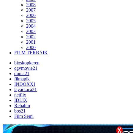
2008
2007
2006
2005
2004
2003
2002
2001
2000
FILM TERBAIK
bioskopkeren
cgvmovie21
dunia21
filmapik
INDOXXI
layarkaca21
netflix
IDLIX
Rebahin
bos21
Film Semi