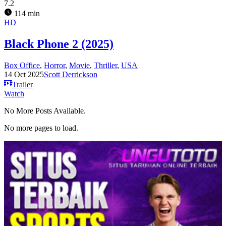
7.2
114 min
HD
Black Phone 2 (2025)
Box Office
,
Horror
,
Movie
,
Thriller
,
USA
14 Oct 2025
Scott Derrickson
Trailer
Watch
No More Posts Available.
No more pages to load.