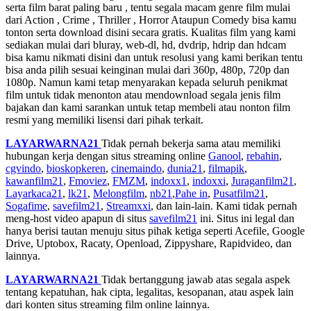
serta film barat paling baru , tentu segala macam genre film mulai
dari Action , Crime , Thriller , Horror Ataupun Comedy bisa kamu
tonton serta download disini secara gratis. Kualitas film yang kami
sediakan mulai dari bluray, web-dl, hd, dvdrip, hdrip dan hdcam
bisa kamu nikmati disini dan untuk resolusi yang kami berikan tentu
bisa anda pilih sesuai keinginan mulai dari 360p, 480p, 720p dan
1080p. Namun kami tetap menyarakan kepada seluruh penikmat
film untuk tidak menonton atau mendownload segala jenis film
bajakan dan kami sarankan untuk tetap membeli atau nonton film
resmi yang memiliki lisensi dari pihak terkait.
LAYARWARNA21
Tidak pernah bekerja sama atau memiliki
hubungan kerja dengan situs streaming online
Ganool
,
rebahin
,
cgvindo
,
bioskopkeren
,
cinemaindo
,
dunia21
,
filmapik
,
kawanfilm21
,
Fmoviez
,
FMZM
,
indoxx1
,
indoxxi
,
Juraganfilm21
,
Layarkaca21
,
lk21
,
Melongfilm
,
nb21
,
Pahe in
,
Pusatfilm21
,
Sogafime
,
savefilm21
,
Streamxxi
, dan lain-lain. Kami tidak pernah
meng-host video apapun di situs
savefilm21
ini. Situs ini legal dan
hanya berisi tautan menuju situs pihak ketiga seperti Acefile, Google
Drive, Uptobox, Racaty, Openload, Zippyshare, Rapidvideo, dan
lainnya.
LAYARWARNA21
Tidak bertanggung jawab atas segala aspek
tentang kepatuhan, hak cipta, legalitas, kesopanan, atau aspek lain
dari konten situs streaming film online lainnya.