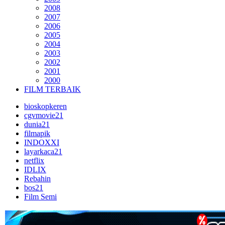
2008
2007
2006
2005
2004
2003
2002
2001
2000
FILM TERBAIK
bioskopkeren
cgvmovie21
dunia21
filmapik
INDOXXI
layarkaca21
netflix
IDLIX
Rebahin
bos21
Film Semi