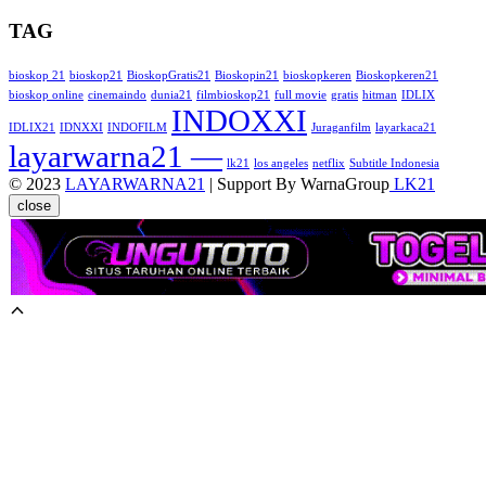
TAG
bioskop 21
bioskop21
BioskopGratis21
Bioskopin21
bioskopkeren
Bioskopkeren21
bioskop online
cinemaindo
dunia21
filmbioskop21
full movie
gratis
hitman
IDLIX
INDOXXI
IDLIX21
IDNXXI
INDOFILM
Juraganfilm
layarkaca21
layarwarna21 —
lk21
los angeles
netflix
Subtitle Indonesia
© 2023
LAYARWARNA21
| Support By WarnaGroup
LK21
close