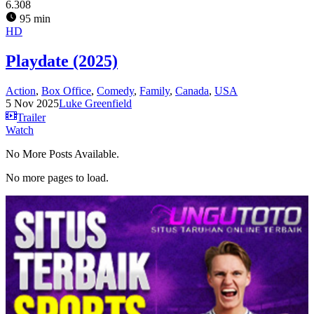
6.308
95 min
HD
Playdate (2025)
Action
,
Box Office
,
Comedy
,
Family
,
Canada
,
USA
5 Nov 2025
Luke Greenfield
Trailer
Watch
No More Posts Available.
No more pages to load.