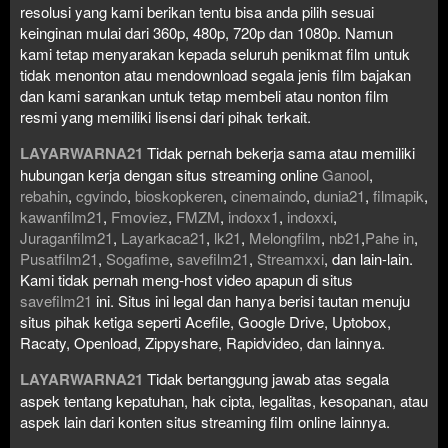
resolusi yang kami berikan tentu bisa anda pilih sesuai
keinginan mulai dari 360p, 480p, 720p dan 1080p. Namun
kami tetap menyarakan kepada seluruh penikmat film untuk
tidak menonton atau mendownload segala jenis film bajakan
dan kami sarankan untuk tetap membeli atau nonton film
resmi yang memiliki lisensi dari pihak terkait.
LAYARWARNA21
Tidak pernah bekerja sama atau memiliki
hubungan kerja dengan situs streaming online
Ganool
,
rebahin
,
cgvindo
,
bioskopkeren
,
cinemaindo
,
dunia21
,
filmapik
,
kawanfilm21
,
Fmoviez
,
FMZM
,
indoxx1
,
indoxxi
,
Juraganfilm21
,
Layarkaca21
,
lk21
,
Melongfilm
,
nb21
,
Pahe in
,
Pusatfilm21
,
Sogafime
,
savefilm21
,
Streamxxi
, dan lain-lain.
Kami tidak pernah meng-host video apapun di situs
savefilm21
ini. Situs ini legal dan hanya berisi tautan menuju
situs pihak ketiga seperti Acefile, Google Drive, Uptobox,
Racaty, Openload, Zippyshare, Rapidvideo, dan lainnya.
LAYARWARNA21
Tidak bertanggung jawab atas segala
aspek tentang kepatuhan, hak cipta, legalitas, kesopanan, atau
aspek lain dari konten situs streaming film online lainnya.