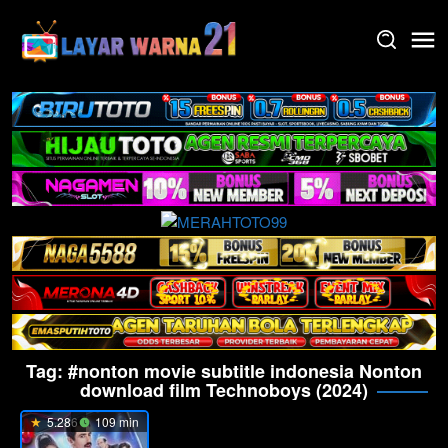
Skip
to
content
Tag:
#nonton movie subtitle indonesia Nonton
download film Technoboys (2024)
5.286
109 min