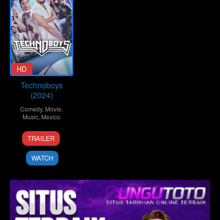
HD
Technoboys
(2024)
Comedy
,
Movie
,
Music
,
Mexico
5
Gerardo
TRAILER
Sep
Gatica
2024
WATCH