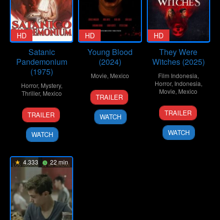
HD
HD
HD
Satanic
Young Blood
They Were
Pandemonium
(2024)
Witches (2025)
(1975)
Movie
,
Mexico
Film Indonesia
,
Horror
,
Indonesia
,
Horror
,
Mystery
,
31
Rodolfo
Movie
,
Mexico
Thriller
,
Mexico
TRAILER
Oct
Palacios
7
Alejandro
26
Gilberto
2024
TRAILER
TRAILER
WATCH
Sep
G.
Jun
Martínez
2025
Alegre
1975
Solares
WATCH
WATCH
4.333
22 min