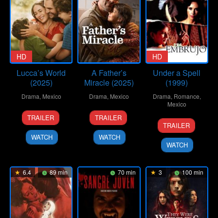
HD
HD
Lucca’s World
A Father’s
Under a Spell
(2025)
Miracle (2025)
(1999)
Drama
,
Mexico
Drama
,
Mexico
Drama
,
Romance
,
Mexico
30
Mariana
25
Ana
TRAILER
TRAILER
19
Carlos
Jan
Chenillo
Dec
Lorena
TRAILER
Feb
Carrera
2025
2025
Pérez
WATCH
WATCH
1999
Ríos
WATCH
6.4
89 min
70 min
3
100 min