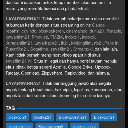
dan kami sarankan untuk tetap membeli atau nonton film
resmi yang memiliki lisensi dari pihak terkait.
LAYARWARNA21
Tidak pernah bekerja sama atau memiliki
hubungan kerja dengan situs streaming online
Ganool
,
rebahin
,
cgvindo
,
bioskopkeren
,
cinemaindo
,
dunia21
,
filmapik
,
kawanfilm21
,
Fmoviez
,
FMZM
,
indoxx1
,
indoxxi
,
Juraganfilm21
,
Layarkaca21
,
lk21
,
Melongfilm
,
nb21
,
Pahe in
,
Pusatfilm21
,
Sogafime
,
savefilm21
,
Streamxxi
, dan lain-lain.
Kami tidak pernah meng-host video apapun di situs
savefilm21
ini. Situs ini legal dan hanya berisi tautan menuju
situs pihak ketiga seperti Acefile, Google Drive, Uptobox,
Racaty, Openload, Zippyshare, Rapidvideo, dan lainnya.
LAYARWARNA21
Tidak bertanggung jawab atas segala
aspek tentang kepatuhan, hak cipta, legalitas, kesopanan, atau
aspek lain dari konten situs streaming film online lainnya.
TAG
bioskop 21
bioskop21
BioskopGratis21
Bioskopin21
bioskopkeren
Bioskopkeren21
bioskop online