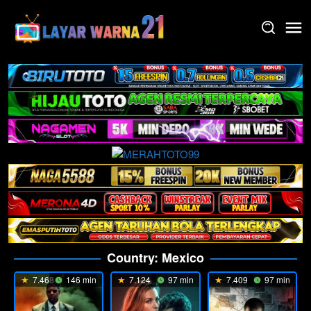
Skip
to
content
Country:
Mexico
7.468
146 min
7.124
97 min
7.409
97 min