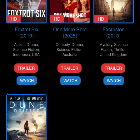
HD
HD
HD
Foxtrot Six
One More Shot
Excursion
(2019)
(2025)
(2018)
Action
,
Drama
,
Comedy
,
Drama
,
Mystery
,
Science
Science Fiction
,
Science Fiction
,
Fiction
,
Thriller
,
Indonesia
,
USA
Australia
United Kingdom
21
Narendra
12
Nicholas
11
Martin
TRAILER
TRAILER
TRAILER
Feb
Santosa
Dec
Clifford
Jan
Grof
2019
2025
2018
WATCH
WATCH
WATCH
4.6
98 min