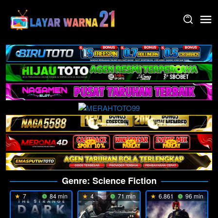
Skip
to
content
Genre: Science Fiction
7
84 min
4
71 min
6.861
96 min