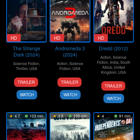
HD
HD
HD
The Strange
Andromeda 3
Dredd (2012)
Dark (2024)
(2024)
Action
,
Science
Fiction
,
India
,
South
Science Fiction
,
Action
,
Science
Africa
,
United
Thriller
,
USA
Fiction
,
USA
Kingdom
,
USA
1
Chris
1
Brett
TRAILER
TRAILER
7
Vinca
Jun
Messineo
Feb
Bentman
TRAILER
Sep
Cox
2024
2024
WATCH
WATCH
2012
WATCH
4.7
103 min
3.5
105 min
4
91 min