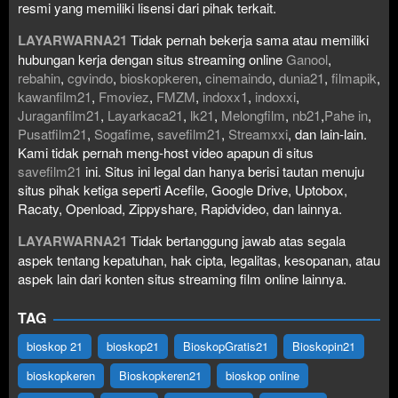
resmi yang memiliki lisensi dari pihak terkait.
LAYARWARNA21
Tidak pernah bekerja sama atau memiliki
hubungan kerja dengan situs streaming online
Ganool
,
rebahin
,
cgvindo
,
bioskopkeren
,
cinemaindo
,
dunia21
,
filmapik
,
kawanfilm21
,
Fmoviez
,
FMZM
,
indoxx1
,
indoxxi
,
Juraganfilm21
,
Layarkaca21
,
lk21
,
Melongfilm
,
nb21
,
Pahe in
,
Pusatfilm21
,
Sogafime
,
savefilm21
,
Streamxxi
, dan lain-lain.
Kami tidak pernah meng-host video apapun di situs
savefilm21
ini. Situs ini legal dan hanya berisi tautan menuju
situs pihak ketiga seperti Acefile, Google Drive, Uptobox,
Racaty, Openload, Zippyshare, Rapidvideo, dan lainnya.
LAYARWARNA21
Tidak bertanggung jawab atas segala
aspek tentang kepatuhan, hak cipta, legalitas, kesopanan, atau
aspek lain dari konten situs streaming film online lainnya.
TAG
bioskop 21
bioskop21
BioskopGratis21
Bioskopin21
bioskopkeren
Bioskopkeren21
bioskop online