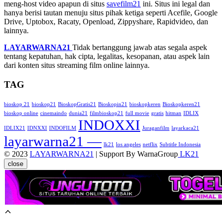
meng-host video apapun di situs
savefilm21
ini. Situs ini legal dan
hanya berisi tautan menuju situs pihak ketiga seperti Acefile, Google
Drive, Uptobox, Racaty, Openload, Zippyshare, Rapidvideo, dan
lainnya.
LAYARWARNA21
Tidak bertanggung jawab atas segala aspek
tentang kepatuhan, hak cipta, legalitas, kesopanan, atau aspek lain
dari konten situs streaming film online lainnya.
TAG
bioskop 21
bioskop21
BioskopGratis21
Bioskopin21
bioskopkeren
Bioskopkeren21
bioskop online
cinemaindo
dunia21
filmbioskop21
full movie
gratis
hitman
IDLIX
INDOXXI
IDLIX21
IDNXXI
INDOFILM
Juraganfilm
layarkaca21
layarwarna21 —
lk21
los angeles
netflix
Subtitle Indonesia
© 2023
LAYARWARNA21
| Support By WarnaGroup
LK21
close