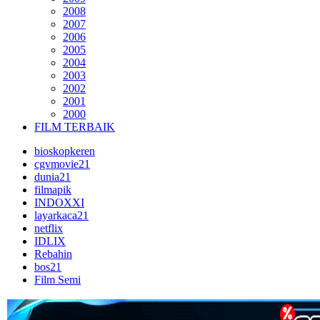
2008
2007
2006
2005
2004
2003
2002
2001
2000
FILM TERBAIK
bioskopkeren
cgvmovie21
dunia21
filmapik
INDOXXI
layarkaca21
netflix
IDLIX
Rebahin
bos21
Film Semi