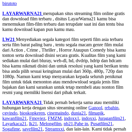
birutoto
LAYARWARNA21
merupakan situs streaming film online gratis
dan download film terbaru , disitus LayarWarna21 kamu bisa
menemukan film-film terbaru dan terupdate saat ini dan tentu bisa
kamu download kapan pun kamu mau.
LW21
Menyediakan segala kategori film seperti film asia terbaru
serta film barat paling baru , tentu segala macam genre film mulai
dari Action , Crime , Thriller , Horror Ataupun Comedy bisa kamu
tonton serta download disini secara gratis. Kualitas film yang kami
sediakan mulai dari bluray, web-dl, hd, dvdrip, hdrip dan hdcam
bisa kamu nikmati disini dan untuk resolusi yang kami berikan tentu
bisa anda pilih sesuai keinginan mulai dari 360p, 480p, 720p dan
1080p. Namun kami tetap menyarakan kepada seluruh penikmat
film untuk tidak menonton atau mendownload segala jenis film
bajakan dan kami sarankan untuk tetap membeli atau nonton film
resmi yang memiliki lisensi dari pihak terkait.
LAYARWARNA21
Tidak pernah bekerja sama atau memiliki
hubungan kerja dengan situs streaming online
Ganool
,
rebahin
,
cgvindo
,
bioskopkeren
,
cinemaindo
,
dunia21
,
filmapik
,
kawanfilm21
,
Fmoviez
,
FMZM
,
indoxx1
,
indoxxi
,
Juraganfilm21
,
Layarkaca21
,
lk21
,
Melongfilm
,
nb21
,
Pahe in
,
Pusatfilm21
,
Sogafime
,
savefilm21
,
Streamxxi
, dan lain-lain. Kami tidak pernah