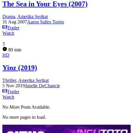
The Sea in Your Eyes (2007)
Drama
,
Amerika Serikat
31 Aug 2007
Aaron Salles Torres
Trailer
Watch
3
89 min
HD
Yinz (2019)
Thriller
,
Amerika Serikat
5 Nov 2019
Janelle DeChancie
Trailer
Watch
No More Posts Available.
No more pages to load.