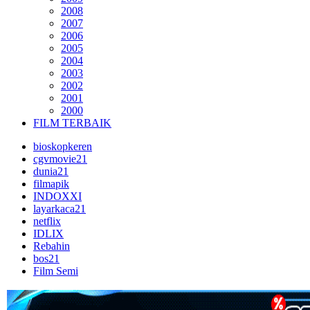
2008
2007
2006
2005
2004
2003
2002
2001
2000
FILM TERBAIK
bioskopkeren
cgvmovie21
dunia21
filmapik
INDOXXI
layarkaca21
netflix
IDLIX
Rebahin
bos21
Film Semi