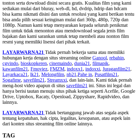
tonton serta download disini secara gratis. Kualitas film yang kami
sediakan mulai dari bluray, web-dl, hd, dvdrip, hdrip dan hdcam
bisa kamu nikmati disini dan untuk resolusi yang kami berikan tentu
bisa anda pilih sesuai keinginan mulai dari 360p, 480p, 720p dan
1080p. Namun kami tetap menyarakan kepada seluruh penikmat
film untuk tidak menonton atau mendownload segala jenis film
bajakan dan kami sarankan untuk tetap membeli atau nonton film
resmi yang memiliki lisensi dari pihak terkait.
LAYARWARNA21
Tidak pernah bekerja sama atau memiliki
hubungan kerja dengan situs streaming online
Ganool
,
rebahin
,
cgvindo
,
bioskopkeren
,
cinemaindo
,
dunia21
,
filmapik
,
kawanfilm21
,
Fmoviez
,
FMZM
,
indoxx1
,
indoxxi
,
Juraganfilm21
,
Layarkaca21
,
lk21
,
Melongfilm
,
nb21
,
Pahe in
,
Pusatfilm21
,
Sogafime
,
savefilm21
,
Streamxxi
, dan lain-lain. Kami tidak pernah
meng-host video apapun di situs
savefilm21
ini. Situs ini legal dan
hanya berisi tautan menuju situs pihak ketiga seperti Acefile, Google
Drive, Uptobox, Racaty, Openload, Zippyshare, Rapidvideo, dan
lainnya.
LAYARWARNA21
Tidak bertanggung jawab atas segala aspek
tentang kepatuhan, hak cipta, legalitas, kesopanan, atau aspek lain
dari konten situs streaming film online lainnya.
TAG