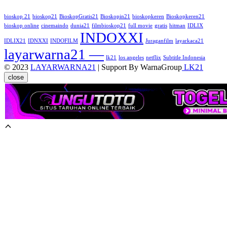
bioskop 21
bioskop21
BioskopGratis21
Bioskopin21
bioskopkeren
Bioskopkeren21
bioskop online
cinemaindo
dunia21
filmbioskop21
full movie
gratis
hitman
IDLIX
INDOXXI
IDLIX21
IDNXXI
INDOFILM
Juraganfilm
layarkaca21
layarwarna21 —
lk21
los angeles
netflix
Subtitle Indonesia
© 2023
LAYARWARNA21
| Support By WarnaGroup
LK21
close